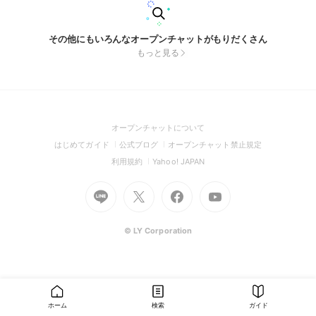
その他にもいろんなオープンチャットがもりだくさん
もっと見る
(Open
オープンチャットについて
in
(Open
(Open
(Open
はじめてガイド
公式ブログ
オープンチャット禁止規定
a
in
in
in
(Open
(Open
利用規約
Yahoo! JAPAN
new
a
a
a
in
in
window)
Go
new
Go
new
Go
Go
new
a
a
to
window)
to
window)
to
to
window)
new
new
Line
X
Facebook
Youtube
window)
window)
(Open
(Open
(Open
(Open
© LY Corporation
in
in
in
in
a
a
a
a
new
new
new
new
window)
window)
window)
window)
ホーム
検索
ガイド