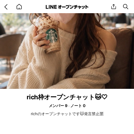
Go
share
se
back
to
home
rich枠オープンチャット🐱🤍
メンバー 9
ノート 0
richのオープンチャットです🐱発言禁止🈲