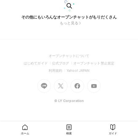
その他にもいろんなオープンチャットがもりだくさん
もっと見る
(Open
オープンチャットについて
in
(Open
(Open
(Open
はじめてガイド
公式ブログ
オープンチャット禁止規定
a
in
in
in
(Open
(Open
利用規約
Yahoo! JAPAN
new
a
a
a
in
in
window)
Go
new
Go
new
Go
Go
new
a
a
to
window)
to
window)
to
to
window)
new
new
Line
X
Facebook
Youtube
window)
window)
(Open
(Open
(Open
(Open
© LY Corporation
in
in
in
in
a
a
a
a
new
new
new
new
window)
window)
window)
window)
ホーム
検索
ガイド