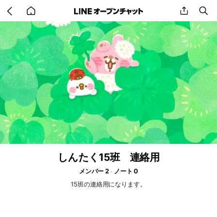
Go
share
se
back
to
home
しんたく15班 連絡用
メンバー 2
ノート 0
15班の連絡用になります。