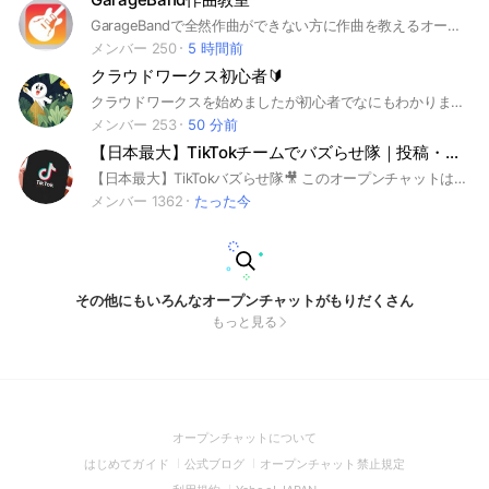
GarageBandで全然作曲ができない方に作曲を教えるオープンチャットです！ 是非ここでGarageBandの使い方、作曲の仕方を学んでみませんか？ 学生さんも成人さんも年齢も幅広く お待ちしております！ #作曲 #GarageBand #作詞 #音楽 #DTM #ボカロ #初音ミク #鏡音リン・レン #可不 #ボカロP #巡音ルカ#学生 #音楽 #スマホ #コード進行 #GarageBand作曲 #作詞作曲 #作曲教室
メンバー 250
5 時間前
クラウドワークス初心者🔰
クラウドワークスを始めましたが初心者でなにもわかりません。 なにをすればいいのか経験者の方など教えてくださればありがたいです！！ ほんとに初心者なので優しく教えていただける方お願いします。#クラウドワークス#副業#初心者#経験者
メンバー 253
50 分前
【日本最大】TikTokチームでバズらせ隊｜投稿・伸ばし方共有！
【日本最大】TikTokバズらせ隊🎥 このオープンチャットは、TikTokでバズりたい仲間が集まり、動画の拡散・応援を通じて再生数アップを目指すチームです！ 📢《参加ステップ》 ① TikTokに動画投稿 ② このチャットにURLをシェア ③ メンバーが「いいね・シェア・複数回再生」で応援！ 💡まずはギブから。バズりたい仲間を応援する姿勢が、巡って自分に返ってきます！ 📝《自己紹介＆ノート活用》 初参加の方は以下を共有！ ・ニックネーム ・動画ジャンル ・目標フォロワー数／再生数 ・TikTokで叶えたいこと ※アカウントURLはノートに記載すると便利！ 🚫《ルール》 ・誹謗中傷や否定的なコメント禁止 ・勧誘・出会い目的・繰り返し投稿は即BAN対象 ・イイネ依頼時は動画URLを必ず添付 ・敬語＆思いやりある対応を 🟨注意：趣旨と異なる行動は2回で退場対象となります。気持ちよく活動できる環境づくりにご協力ください！ 一人じゃ届かなかったバズの先へ。 仲間と一緒に、夢を掴みに行きましょう🔥
メンバー 1362
たった今
その他にもいろんなオープンチャットがもりだくさん
もっと見る
(Open
オープンチャットについて
in
(Open
(Open
(Open
はじめてガイド
公式ブログ
オープンチャット禁止規定
a
in
in
in