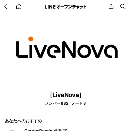
Go
share
se
back
to
home
［LiveNova］
メンバー 882
ノート 3
あなたへのおすすめ
GarageBand作曲教室