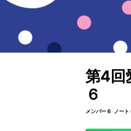
第4回
６
メンバー 6
ノート 