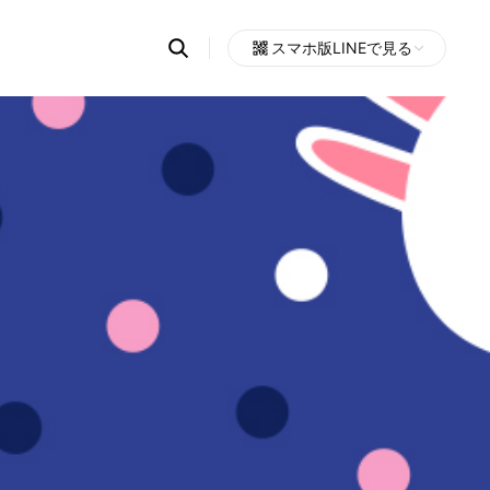
Search
スマホ版LINEで見る
OpenChats
Open
or
search
messages
area