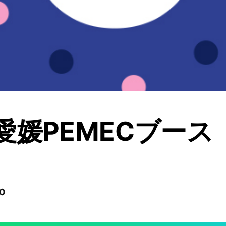
愛媛PEMECブース
0