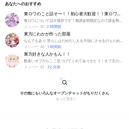
あなたへのおすすめ
時 質問 を 2つ します ､ ちゃんと 両方 答えないと 入れません
何日経っても 承知されない場合 もう一度 自分 の 入れた 承知
を 思い出してください ( .ᐣ.ᐣ ) 初心者 上級者 関係な ~ い ッ !!
東ロワのこと話そー！！初心者大歓迎！！東ロワ無課金勢限定
勿論 東方の雑談 も していいよ 〜 !! ラスワ の セリフ クイズ
東ロワについて話す場所です！無課金勢限定なので課金勢は入らないでください。 課金勢発見したら追い出します。 主はオプチャ初めて作るので、分からないことだらけだと思いますが、仲良くしてくれたら嬉しいです！ ちなみに主は東ロワ初めて半年くらいなので初心者大歓迎！！わからんこと教え合おうー！ 2025年9月14日設立 2025年9月14日10人突破 2025年12月6日20人突破 2026年5月28日再20人突破 検索用 #東方#東ロワ#東方ロストワード#初心者#霊夢#魔理沙#妖夢#フラン#レミリア#咲夜#美鈴#幽々子#無課金
なんかすると 盛り上がります ッ .ᐟ.ᐟ ルールとかは 入ってから
見て欲しいっ !! 見学や体験は名前に書いて欲しいっ 。 今なら
メンバー 18
2 時間前
古参 に なれるよ ~ ッ 。 にわかでもがち でも 関係ないのさ
東方にわかが作った部屋
ッ .ᐟ.ᐟ 沢山 雑談 しようね 〜 !! 目標 50人 で なにかします (
フラグ ) ん ?? 何も無いよ 〜 ?? ここまで 見てくれたってこと
なんでもあり 荒らしはだめだし人を不快にさせるのもだめ ルールを守れはどんなテンションでもなんでもおっけーです 賑やかな楽しいオプチャなのでぜーひぜひぜひきてね #東方Project #東方 #テンションMAX
は 入ってくれるんだよね ((( 圧 まってるよ 〜 ッ 。 #東方ロス
メンバー 46
1 時間前
トワード #東ロワ #ロスワ #東方 #東方Project
東方好きな人かもん！！
数多いオプからここ見つけてくれてありがとう！オプ主のちょここです！ ここは皆で雑談したり、東方のイラストを見せあったりとにかく自由なオプだよ！最近はライトもたまにやってます！ とにかく！お試しでも入ってほしいなぁっ！ カオスでハイテンションな人達が出迎えてくれますよ(？)
メンバー 92
22 分前
その他にもいろんなオープンチャットがもりだくさん
もっと見る