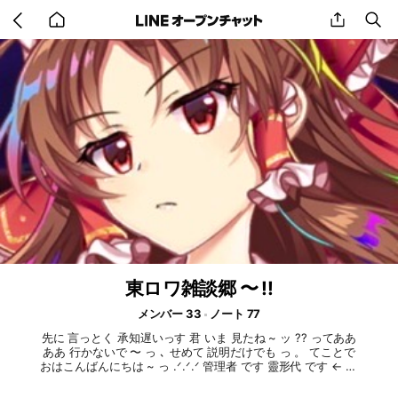
Go
share
se
back
to
home
東ロワ雑談郷 〜 !!
メンバー 33
ノート 77
先に 言っとく 承知遅いっす 君 いま 見たね ~ ッ ?? ってああ
ああ 行かないで 〜 っ ､ せめて 説明だけでも っ 。 てことで
おはこんばんにちは ~ っ .ᐟ.ᐟ.ᐟ 管理者 です 靈形代 です ← ??
､ ここは 名前 の 通り 東ロワ に ついて の 雑談 や フレンド交
換会 など を するところです 〜 !! あ ､ 言っときますが 承知 の