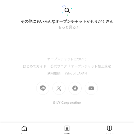
その他にもいろんなオープンチャットがもりだくさん
もっと見る
(Open
オープンチャットについて
in
(Open
(Open
(Open
はじめてガイド
公式ブログ
オープンチャット禁止規定
a
in
in
in
(Open
(Open
利用規約
Yahoo! JAPAN
new
a
a
a
in
in
window)
Go
new
Go
new
Go
Go
new
a
a
to
window)
to
window)
to
to
window)
new
new
Line
X
Facebook
Youtube
window)
window)
(Open
(Open
(Open
(Open
© LY Corporation
in
in
in
in
a
a
a
a
new
new
new
new
window)
window)
window)
window)