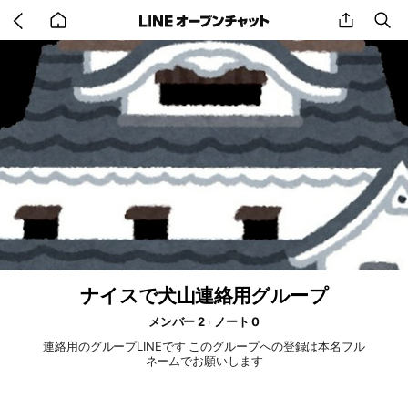
Go
share
se
back
to
home
ナイスで犬山連絡用グループ
メンバー 2
ノート 0
連絡用のグループLINEです このグループへの登録は本名フル
ネームでお願いします