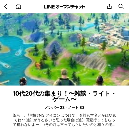
Go
share
se
back
to
home
10代20代の集まり！〜雑談・ライト・
ゲーム〜
メンバー 23
ノート 83
荒らし、即抜けNG アイコンはつけて、名前も本名とかはやめ
てね〜 通知がうるさいと思った場合は通知回避行ってもらっ
て構わないよー！ (その時は言ってもらいたいのと相互の場合