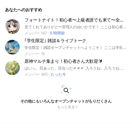
はそちらの通知回避に自分も行きます) 出会い厨はやめてね、
オプに入ってみんなと仲良くしていこう！！
あなたへのおすすめ
フォートナイト！初心者〜上級者誰でも来て〜全機種𝙊𝙆
見てくれてありがと〜管理人のゆいかです！ ここは初心者上級者関係なくみんなでフォトナするオプです！ 男女や、機種は関係ないです！ ライブトークをしながらフォトナとかできたらいいなって思います！ 雑談も本オプでしてるけどルールが少ないのはサブトークルームです！ 別ゲーの話も大丈夫ですが、別ゲーの話はスレッド等でして欲しいです！ ご協力お願いしますー！ オプが初めて〜とか使い方がわからん〜って人も大歓迎です！ 教えれることは教えます！ ちょっとだけルール説明 荒らし✘‎出会い厨✘‎宣伝抜け✘‎ 即抜け✘‎煽り✘‎ こんな感じです！ 前置きが少し長くなったけど、 是非きてください！ #フォートナイト#フォトナ#fotnaite #Fortnite#ランク#リロード#OG#origin#オリジン#Blitz#Blitzモード#ブロンズ#シルバー#ゴールド#プラチナ#エリート#チャンピョン#チャンピオン#アンリアル#アスレチック#アスレ#タイマン#2V2#3V3#4V4#クリエ #クリエイティブ#乱闘#ゲーム#ガチ勢 #エンジョイ勢#競技勢#天空城#PS勢 #PC勢#Switch勢#スイッチ勢 #男子#女子#男女#仲良し#ネッ友#友達#暇#朝#昼#夜#深夜
メンバー 147
5 時間前
｢学生限定｣ 雑談＆ライブトーク
学生限定！雑談オープンチャットへようこそ！ ここは学生が集まる、 「気軽に話せる場所」を目指したコミュニティです 学校のこと、恋愛、友達関係、部活、ゲーム、将来の悩みまで、 どんな話でも自由にOK！ 「ちょっと暇だな〜」って時に来るだけでも大歓迎 見る専（無言）でも全然OKです！ #雑談 #学生限定 #ライブトーク
メンバー 19
原神マルチ集まり！初心者さん大歓迎🔰
はいっ、目あった、目合った🫵🫵🫵 入ろうね、入ろうね ワタクシノオウチニイラッシャ 、、、 見てくれてありがとう〜！🙂 ※雑談多めマルチ多め 初心者さんでも上級者さんでも大大大歓迎！ｲﾗｯｼｬｲo(･ω･o)(o･ω･)o なんでも誰でもどうぞ！ それじゃ即抜け無言抜けなし！で大事なノートみてね！ みんな気軽に言ってね、ね、ね！！？ 「暇すぎて頭ハゲるー」とか「あぁ、こんな哀れな俺を助けてー」とかマルチしたいって普通に言ってくれよ？ 1人目 2025.6.9 90人目 2025.10．14 100人目 2025.10. 17 こんな増えると思ってなかった… ありがたやー🙏✨ #原神#ライト#イラスト#ゲーム#幽境の激戦 #七聖召喚#探索#イベント 2025.6.8
メンバー 465
たった今
その他にもいろんなオープンチャットがもりだくさん
もっと見る