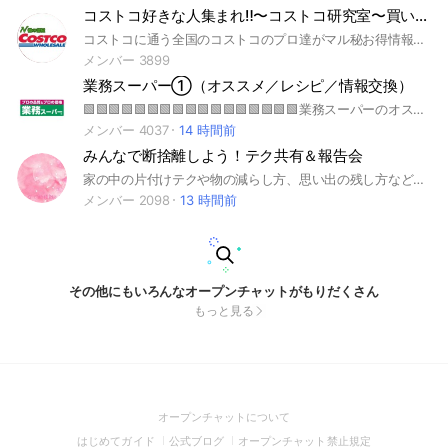
コストコ好きな人集まれ‼️〜コストコ研究室〜買い物・お得情報
コストコに通う全国のコストコのプロ達がマル秘お得情報などを紹介するグループです‼️
メンバー 3899
業務スーパー①（オススメ／レシピ／情報交換）
🟩🟩🟩🟩🟩🟩🟩🟩🟩🟩🟩🟩🟩🟩🟩🟩🟩業務スーパーのオススメ商品・レシピ・情報交換チャット🟩🟩🟩🟩🟩🟩🟩🟩🟩🟩🟩🟩🟩🟩🟩 おかげさまで業務スーパー本部の方までも参加する情報板になりました‼️ 料理スキルの高いママさん方のレシピや料理写真がノート、リレーで雑誌並みに蓄積中❤️ ひたすら飯テロリレー開催中😘 皆さんの食卓の写真は色とりどりで雑誌並み⁉️ 是非是非ご参加下さい❣️
メンバー 4037
14 時間前
みんなで断捨離しよう！テク共有＆報告会
家の中の片付けテクや物の減らし方、思い出の残し方などを共有！片付けできたら報告し合おう！ #断捨離 #大掃除 #片付け #ミニマリスト #掃除 #テク #お得 #節約 #収納 #スッキリ
メンバー 2098
13 時間前
その他にもいろんなオープンチャットがもりだくさん
もっと見る
(Open
オープンチャットについて
in
(Open
(Open
(Open
はじめてガイド
公式ブログ
オープンチャット禁止規定