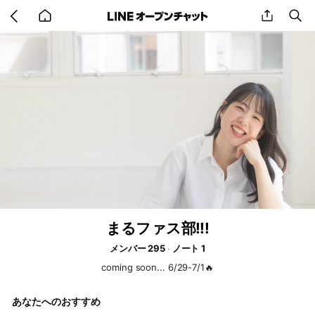
Go
share
se
back
to
home
まるファス部!!!
メンバー 295
ノート 1
coming soon... 6/29-7/1🔥
あなたへのおすすめ