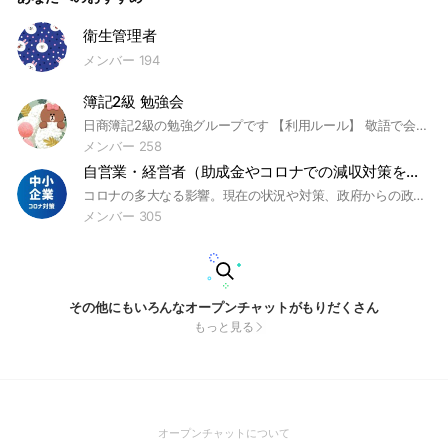
衛生管理者
メンバー 194
簿記2級 勉強会
日商簿記2級の勉強グループです 【利用ルール】 敬語で会話すること｜建設的な議論を行うこと #簿記 #日商簿記 #資格 #検定 #税理士 #公認会計士 簿記とは 簿記は、企業規模の大小や業種、業態を問わずに、日々の経営活動を記録・計算・整理して、経営成績と財政状態を明らかにする技能です。 簿記を理解することによって、企業の経理事務に必要な会計知識だけではなく、財務諸表を読む力、基礎的な経営管理や分析力が身につきます。また、ビジネスの基本であるコスト感覚も身につきますので、コストを意識した仕事ができるとともに、取引先の経営状況を把握できるために、経理担当者だけではなく、全ての社会人に役立ちます。さらに、公認会計士や税理士等の国家資格を目指す方や他の資格・検定と組み合わせてキャリアアップを考えている方々にも必須の資格といえます。#nolog
メンバー 258
自営業・経営者（助成金やコロナでの減収対策を共有）
コロナの多大なる影響。現在の状況や対策、政府からの政策の活用法など、少しでも情報交換して気持ちが前向きになれば幸いです。 助成金、補助金、税金、家賃、賃料への対応に関する情報交換・共有しましょう。
メンバー 305
その他にもいろんなオープンチャットがもりだくさん
もっと見る
(Open
オープンチャットについて