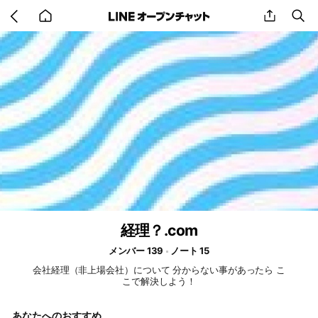
Go
share
se
back
to
home
経理？.com
メンバー 139
ノート 15
会社経理（非上場会社）について 分からない事があったら こ
こで解決しよう！
あなたへのおすすめ