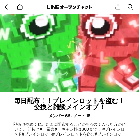
Go
share
se
back
to
home
毎日配布！！ブレインロットを盗む！
交換と雑談メインオプ！
メンバー 65
ノート 18
即抜けやめてね、たまに配布することがあるので入った方がい
いよ。 即抜け❌ 暴言❌ キャン料は300まで！ #ブレインロ
ッド#ブレインロット#ブレインロットを盗む#ブレインロット