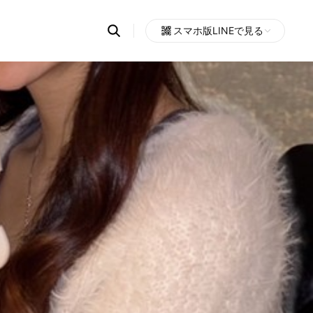
Search
スマホ版LINEで見る
OpenChats
Open
or
search
messages
area