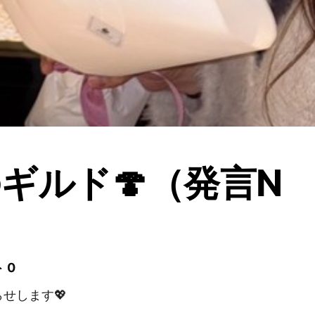
ギルド🍄（発言N
 0
せします💖