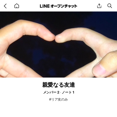
Go
share
se
back
to
home
親愛なる友達
メンバー 2
ノート 1
#リア友のみ