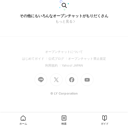
その他にもいろんなオープンチャットがもりだくさん
もっと見る
(Open
オープンチャットについて
in
(Open
(Open
(Open
はじめてガイド
公式ブログ
オープンチャット禁止規定
a
in
in
in
(Open
(Open
利用規約
Yahoo! JAPAN
new
a
a
a
in
in
window)
Go
new
Go
new
Go
Go
new
a
a
to
window)
to
window)
to
to
window)
new
new
Line
X
Facebook
Youtube
window)
window)
(Open
(Open
(Open
(Open
© LY Corporation
in
in
in
in
a
a
a
a
new
new
new
new
window)
window)
window)
window)
ホーム
検索
ガイド