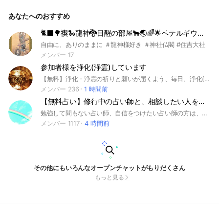
あなたへのおすすめ
🐈‍⬛🌳禊🐍龍神🐉目醒の部屋🐂🌏🌈🌟ペテルギウス🌟
自由に、ありのままに ＃龍神様好き ＃神社仏閣 #住吉大社
メンバー 17
参加者様を浄化(浄霊)しています
【無料】浄化・浄霊の祈りと願いが届くよう、毎日、浄化(浄霊)の願いと祈りの儀式を行います。 参加者様には、これらを最もリラックスしていると思われる就寝時にお届けします。 (ɴᴇᴡ)同時にささやかではありますが保護ベールのようなもので皆様をお包み致します ─ あなたに憑いてきたネガティブな原因や霊を浄化し、光のエネルギーでおつつみ致します 皆様の毎日を美しく清らかなものにしたいと願っております ※必要な時は医療や制度を利用することを正しく思いおすすめしています ─ ＃浄化 ＃浄霊 ＃ヒーリング ＃スピリチュアル ＃癒し ＃悩み #生霊 ＃霊感 ＃除霊 ＃保護 ＃守護 ＃守り＃オーラ
メンバー 236
1 時間前
【無料占い】修行中の占い師と、相談したい人を繋ぐコミュニティ
勉強して間もない占い師、自信をつけたい占い師の方は、どんどん場数を踏みましょう！ こちらでは占い師同士の情報交換もおこなっています。 管理人は算命学とオリジナルカードを使って占い師をしています。 管理人は、プロとして活動しているため、無料では占いませんが、占いたい方、占ってほしい方がいましたら、こちらでご相談ください😊 #四柱推命 #タロット #算命学 #占星術 #西洋占星術 #易 #スピリチュアル #練習 #無料占い #修行 #大森レナ #モニター #オラクルカード #数秘術 #潜在意識 #恋愛相談 #人生相談 #占い師 #鑑定
メンバー 1117
4 時間前
その他にもいろんなオープンチャットがもりだくさん
もっと見る