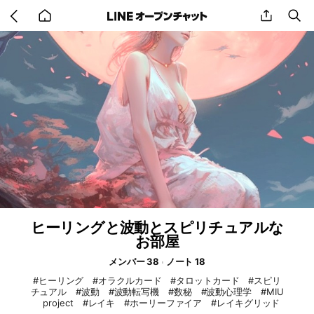
Go
share
se
back
to
home
ヒーリングと波動とスピリチュアルな
お部屋
メンバー 38
ノート 18
#ヒーリング #オラクルカード #タロットカード #スピリ
チュアル #波動 #波動転写機 #数秘 #波動心理学 #MIU
project #レイキ #ホーリーファイア #レイキグリッド