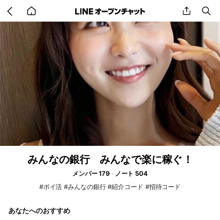
Go
share
se
back
to
home
みんなの銀行 みんなで楽に稼ぐ！
メンバー 179
ノート 504
#ポイ活 #みんなの銀行 #紹介コード #招待コード
あなたへのおすすめ