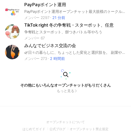
PayPayポイント運用
PayPayポイント運用オープンチャット最大規模のトークルームです。 LINEオープンチャット運営から優良トークルームの称号として「Special OpenChat」認定バッジを付与して頂いております。 色んな方からの情報交換がメンバーさんのPayPayボーナスを支えられるチャットになれたら幸いです。 また楽しくをモットーに雑談もありますので参加される場合はご参考ください。 #PayPay #PayPayボーナス #ボーナス運用 #ペイペイ #PAYPAY #ポイント #ポイ活 #稼ぐ
メンバー 2297
21 分前
TikTok right 冬の争奪戦・スターポット、任意
争奪戦とスターポット、餅つきバトル等やろう
メンバー 67
みんなでビジネス交流の会
🌿日々の暮らしに、ちょっとした変化と選択肢を。 副業やフリーランスの方など、今話題の働き方や暮らしを豊かにするヒントをみんなで共有しませんか？ スキマ時間を活かすちょっとしたアイデアや、将来に向けての選択肢としての情報など、幅広くご紹介可能です。 気になる方はぜひ、以下のリンクからご覧ください✨ 気軽に情報収集したい方も大歓迎です☺️ #副業 #在宅ワーク #おうち時間活用 #スキマ時間活用 #副収入 #お金欲しい #今の生活を変えたい #働き方を変えたい #自分を変えたい #未経験OK #知識ゼロでもできる #完全在宅
メンバー 273
2 時間前
その他にもいろんなオープンチャットがもりだくさん
もっと見る
(Open
オープンチャットについて
in
(Open
(Open
(Open
はじめてガイド
公式ブログ
オープンチャット禁止規定