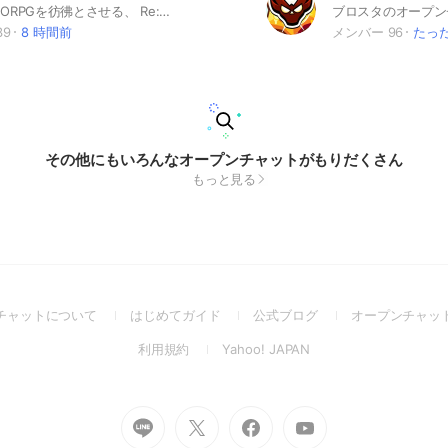
あの頃のMMORPGを彷彿とさせる、 Re:ENDを皆で遊び倒しましょう！ 雑談も大丈夫ですので、ゆるーくお過ごしください。 雰囲気良好！ROM専の方も大歓迎です🙆 それでは、よろしくお願いします #リエンド #Re:END #ゲーム #MMORPG #RPG #攻略 #雑談
39
8 時間前
メンバー 96
たっ
その他にもいろんなオープンチャットがもりだくさん
もっと見る
(Open
(Open
(Open
チャットについて
はじめてガイド
公式ブログ
オープンチャッ
in
in
in
(Open
(Open
利用規約
Yahoo! JAPAN
a
a
a
in
in
new
new
new
a
a
window)
window)
window)
new
new
Go
Go
Go
Go
window)
window)
to
to
to
to