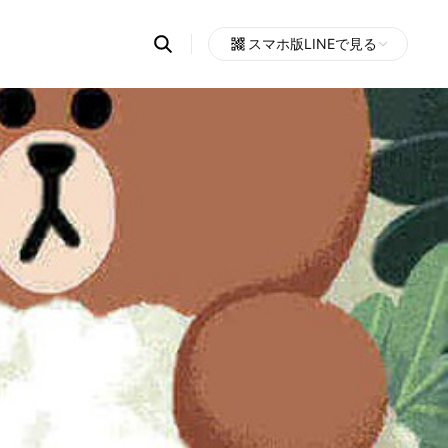
Search
スマホ版LINEで見る
OpenChats
Open
or
search
messages
area