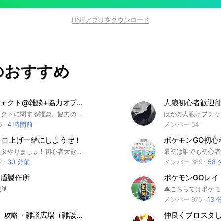
LINEアプリをダウンロード
のおすすめ
白猫プロジェクト@雑談+協力オプチャ
白猫プロジェクトに関する雑談、協力のオプチャですん 最初に大事なノートのルールやアナウンスなどをご確認ください！ 現イベントキャラの覚醒絵はアイコンに使用しないようお願いします！ ルールとマナーを守って楽しいオプチャライフを！
5
4 時間前
メンバー 54
トロ上げ一緒にしようぜ！
ポケモンGO初心
楽しくブロスタやりましょ！初心者大歓迎です。主は下手です。タメ⭕ 荒らしなどの迷惑行為した方は追放します #ブロスタ#パワーリーグ#チーム#初心者
2
30 分前
メンバー 689
58
️盾製作所
ポケモンGOレイ
🔰
メンバー 975
13 
【Re:END】攻略・雑談広場（雑談&質問なんでもルーム）
仲良くブロスタし