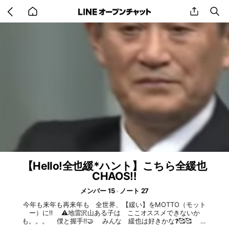
Go
share
se
back
to
home
【Hello!全也緩*ハント】こちら全緩也
CHAOS‼️
メンバー 15
ノート 27
今年も来年も再来年も 全世界、【緩い】をMOTTO（モット
ー）に‼️ ⚠️地雷沢山ある子は ここオススメできないか
も。。。 僕と握手‼️🤝 みんな 緩也は好きかな❓️🥰🥰 最