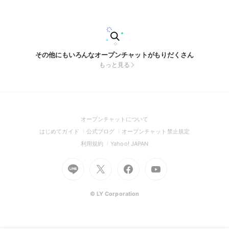
近ここが 社会主義になってきたんだけど気の所為なのか
な。。😭 あ、待って、今、君と目が合った。 運命。はい
決定。💖💖🥰🥰 ここは アットホームメンバーしか居ら
んて‼️‼️ 管理人器、ちょーーーーーーでっけぇーーーから☺️☺️
・ 擬人化系？OK‼️ ・ 同伴？もちろんOK‼️ ・ 派生？OK‼️‼️ ・キ
ャラ崩壊？おーけー‼️ ・おふざけキャラは？もちのろんオーケ
ー‼️‼️ つ ま り ── やりたいこと、やっちゃっていいん
その他にもいろんなオープンチャットがもりだくさん
だよ‼️💖💖 多様性‼️‼️ ……え❓ 「でもどうせ同界隈いないで
もっと見る
しょ？」って❓🤔 安心しろ‼️ なんか知らんけど誰かしら行って
くれる😋✨✨ 浮上してくれる奴らがあんまり居ないから来て
欲しい😭 見たならば、おいで☺️ 管理人が待ってんで…
💖 既存界隈: ＃カントリーヒューマンズ＃カンヒュ＃ヘタリ
ア＃APH＃地政学ボーイズ＃ホロライブ＃にじさんじ＃2434
＃あんスタ＃崩壊スターレイル 以下タグ↓ ＃全也＃ぜんな
り＃也＃なりきり＃nrkr＃ゆるゆる＃緩也＃ゆるなり ＃にじさ
(Open
オープンチャットについて
んじ＃2j3j＃🌈🕒️＃ホロライブ＃ハイキュー＃文豪ストレイド
in
ッグス＃葬送のフリーレン＃アンダーテール＃カントリーヒュ
(Open
(Open
(Open
はじめてガイド
公式ブログ
オープンチャット禁止規定
ーマンズ＃カンヒュ＃地政学ボーイズ＃ちせぼ＃ヘタリア＃A
a
in
in
in
(Open
(Open
利用規約
Yahoo! JAPAN
PH＃VOCALOID＃東方Project＃日常組＃wrwrd＃旧戦争屋＃
new
a
a
a
in
in
ジョジョ＃あんスタ＃あんさんぶるスターズ＃るろうに剣心＃
window)
Go
new
Go
new
Go
Go
new
刀剣乱舞＃地縛少年花子くん＃ブルーロック＃銀河特急ミルキ
a
a
ーサブウェイ＃ヒロアカ＃僕のヒーローアカデミアム＃ポケッ
to
window)
to
window)
to
to
window)
new
new
トモンスター＃ダンガンロンパ＃ダンガンロンパv3＃呪術廻戦
Line
X
Facebook
Youtube
window)
window)
＃カリスマ＃崩スタ＃崩壊スターレイル＃原神＃ゼンゼロ＃Z
(Open
(Open
(Open
(Open
© LY Corporation
ZZ＃ブルーアーカイブ＃ブルアカ＃SAKAMOTODAYS＃モブ
in
in
in
in
サイコ＃モブサイコ100＃プロセカ＃光が死んだ夏＃MBTI＃す
とぷり＃黒執事＃HUNTER×HUNTER＃推しの子＃名探偵コナ
a
a
a
a
ン＃逃げ上手の若君＃ツイステ＃無職転生＃ぶいすぽ＃東リベ
new
new
new
new