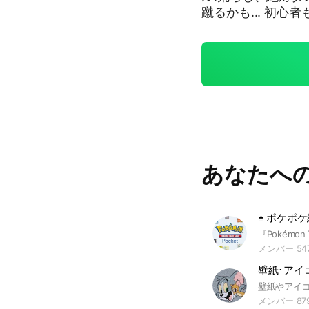
蹴るかも... 初
あなたへ
メンバー 54
壁紙･アイ
メンバー 87