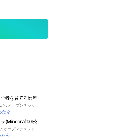
初心者を育てる部屋
『にゃんこ大戦争』LINEオープンチャットへようこそ！ このオープンチャットでは,にゃんこ大戦争に関する情報を自由に共有できます。最新のアップデート情報やイベント情報もお見逃しなく！初心者も上級者も大歓迎です。 ぜひ気軽に参加して,にゃんこたちの世界を楽しみましょう！ #にゃんこ大戦争 #BattleCats
った今
Minecraft/マイクラ(Minecraft非公式)
雑談多めのマイクラのオープンチャットです。 マルチや雑談何でもokです。 このオープンチャットは非公式です。 ※参加は日本語話せる方限定とさせていただきます。 Participation is limited to those who can speak Japanese <一度でもこのオープンチャットに入ったことのある方へ> 現在LINEオープンチャット運営による不適切な強制退会が発生しています。心当たりが無いのにもかかわらず入れない場合はこちらから連絡ください。 オープンチャット「Minecraft/マイクラ 管理OC」 https://line.me/ti/g2/HIencOfi1Rog4Y0bvpmW76PGuOMaoECnMTCpFg?utm_source=invitation&utm_medium=link_copy&utm_campaign=default タグ #マインクラフト #Minecraft #マイクラ #Switch #WiiU #Vita #PS3 #PS4 #PS5 #Xbox #XboxseriesX #スマホ #iPhone #iOS #Android #PC #Windows10 #統合版 #Java版 #Microsoft #マイクラダンジョンズ #ゲーム
った今