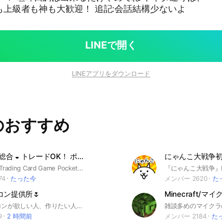
心者も上級者も神も大歓迎！ 追記:会話結構少ないよ
LINEで開く
LINEアプリをダウンロード
のおすすめ
◓ ポケポケ総合 ◒ トレードOK！ ポケモントレーディングカードゲームポケット Pokemon
にゃんこ大戦争
『Pokémon Trading Card Game Pocket』の総合的な情報をみんなでシェアするオプチャ！ ポケモン、ポケカが好きな方々が集まり、自由に情報交換やトレードを楽しめる場所です。 自慢のカードを貼るもよし！ バトル戦略を考えるもよし！ 不明な点を質問するもよし！ 初心者の方も、ポケカに詳しい方も、どなたでもご参加いただけます。 ワイワイ楽しみながら最高のトレード仲間を見つけましょう！ #PokemonTradingCardGamePocket #PokemonTCGPocket #ポケモン #Pokemon #ポケポケ #スマホ #アプリ #任天堂 #ポケモンGO #ゲーム #DeNA #ポケカ #Android #iPhone
74
たった今
メンバー 2620
た
コン提供所🌷
壁紙やアイコンが欲しい人、作りたい人どんどん入ってください🎶通知が多くなるのを防ぐため挨拶などの雑談は禁止です！ 同担拒否の方は自己責任でお願いします。 #アイコン#壁紙#制作 即抜け❌荒らし❌
9
2 時間前
メンバー 2184
た