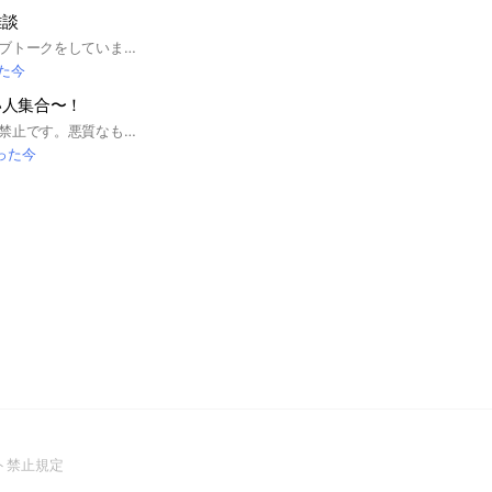
雑談
楽しく雑談とかライブトークをしています‼️ きのこたけのこに関係ないことでも(・∀・)ｵｯｹｰ! 気になったらぜひ来てね‼️待ってるよ‼️
た今
い人集合〜！
🚫雑談、スタンプは禁止です。悪質なものは即強制退会とさせて頂きます。🚫 ⚠️写真はノートにあります。 リクエストもノートにお願いします。 入ったら必ず大事なノート見て下さい。 荒らしは即強制退会させてもらいます。また、ルール違反は注意をして直らないようでしたら、強制退会させて頂く場合もあります。 ⚠️雑談禁止について 雑談したい方は別オプへお願いします！管理人に意見がある場合もそちらで受け付けています。大事なノートにリンク貼ってあるのでそちらから是非使ってください。 🙌🏻何か不明な点などあったら、管理人や副官に、気軽に相談してください！ 荒らし❌ ボイメ❌ 動画❌(歌詞動画等) GIF❌ 出会い目的❌ 外国人の方❌(日本語理解可能⭕️) #エモい写真 #写真 #大人数
った今
(Open
ト禁止規定
in