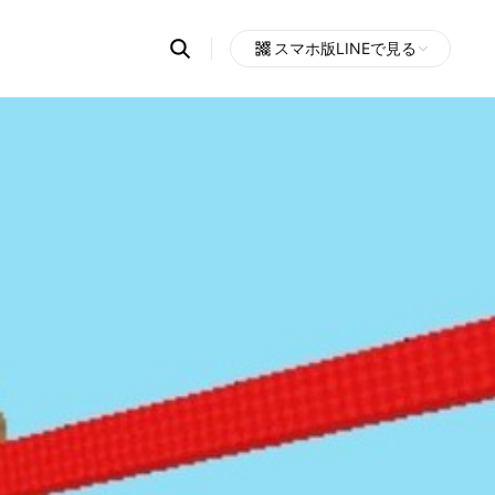
Search
スマホ版LINEで見る
OpenChats
Open
or
search
messages
area