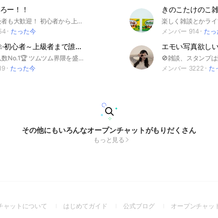
ろー！！
きのこたけのこ
初心者も上級者も大歓迎！ 初心者から上級者まで色んな人が居るからキャリーしてもらったりも出来る！ ブロスタを一緒にやったり、 ブロスタの情報交換をしたり、楽しい場所にしたい！！ 荒らしはお断り。 楽しくやって行ける方だけどーぞ！ ここまで読んだんだし入ってくれるよね(*^^*) #ゲーム#ぶろすた#ブロスタ#暇#暇人#げーむ
54
たった今
メンバー 914
たっ
✨つむツム✨初心者～上級者まで誰でも大歓迎！雑談、最新情報、初心者アドバイスまで！【ツムツム】
エモい写真欲し
🏆現状参加人数No.1🏆 ツムツム界隈を盛り上げます！！ 着いてきて後悔させないので是非着いてきてください！！ 🔰初心者さんも多いので気にせず！ アドバイスや最新情報等の情報が充実！？ 楽しく雑談したい方やツムツムが上手くなりたい方は絶対来てください！ 気軽にトークに参加していただけると嬉しいです！ #ゲーム #ツムツム #つむつむ #つむツム #ツムつむ
19
たった今
メンバー 3222
た
その他にもいろんなオープンチャットがもりだくさん
もっと見る
(Open
(Open
(Open
チャットについて
はじめてガイド
公式ブログ
オープンチャッ
in
in
in