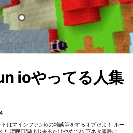
fun ioやってる人集
！
4
トはマインファンioの雑談等をするオプだよ！ ルー
メ！ 喧嘩口調は出来るだけやめてね 下ネタ連呼は、