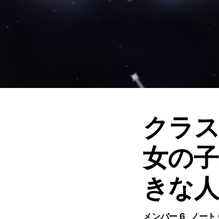
クラス
女の子
きな人
メンバー 6
ノート 