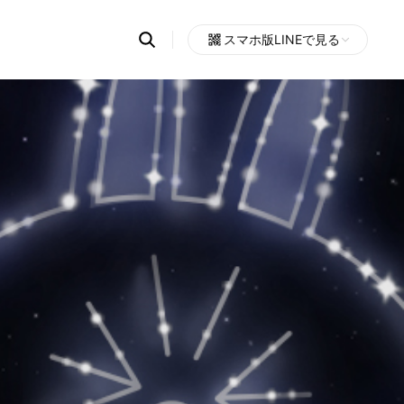
Search
スマホ版LINEで見る
OpenChats
Open
or
search
messages
area