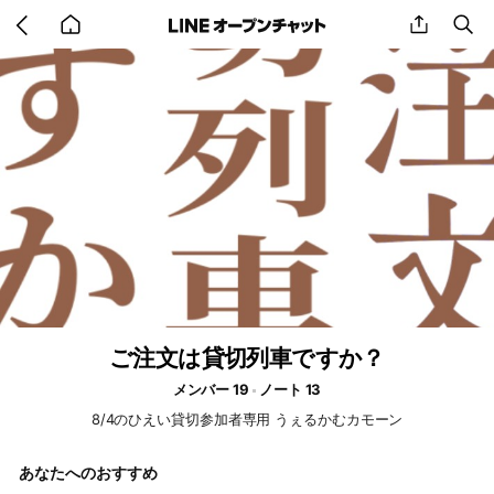
Go
share
se
back
to
home
ご注文は貸切列車ですか？
メンバー 19
ノート 13
8/4のひえい貸切参加者専用 うぇるかむカモーン
あなたへのおすすめ