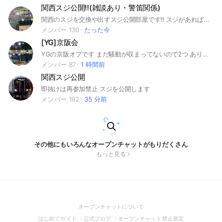
関西スジ公開‼︎(雑談あり・警笛関係)
関西のスジを交換や出すスジ公開部屋です‼︎ スジがあればじゃんじゃん出してね☆ 関西地方じゃなくてもいいのでよろしくお願いします‼︎
メンバー 130
たった今
[YG]京阪会
YGの京阪オプです まだ騒動が収まってないので2つ ありますがどちらも本物です
メンバー 87
1 時間前
関西スジ公開
即抜けは再参加禁止 スジを公開します
メンバー 192
35 分前
その他にもいろんなオープンチャットがもりだくさん
もっと見る
(Open
オープンチャットについて
in
(Open
(Open
(Open
はじめてガイド
公式ブログ
オープンチャット禁止規定