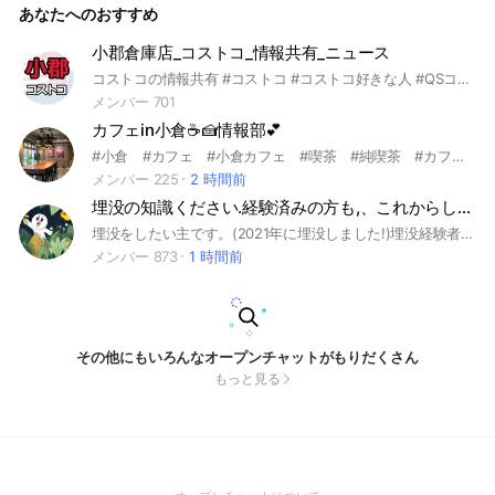
あなたへのおすすめ
小郡倉庫店_コストコ_情報共有_ニュース
コストコの情報共有 #コストコ #コストコ好きな人 #QSコストコ小郡 #コストコ情報共有 #キャンペーン #コストコセール情報 #コストコ新商品
メンバー 701
カフェin小倉☕️🍰情報部💕
#小倉 #カフェ #小倉カフェ #喫茶 #純喫茶 #カフェ巡り #おしゃれ #北九州 #北九州カフェ #小倉北区 #コーヒー #珈琲 #スイーツ #小倉スイーツ #北九州スイーツ #誰でも歓迎
メンバー 225
2 時間前
埋没の知識ください.経験済みの方も,、これからしたい方も!!
埋没をしたい主です。(2021年に埋没しました!)埋没経験者の方や埋没これからしたい方情報交換しませんか🥺 今回は二重のみの整形に限らせていただきます。 (なるべく埋没のみ。関係していれば埋没の話でなくても可) #整形 #埋没 #情報交換
メンバー 873
1 時間前
その他にもいろんなオープンチャットがもりだくさん
もっと見る