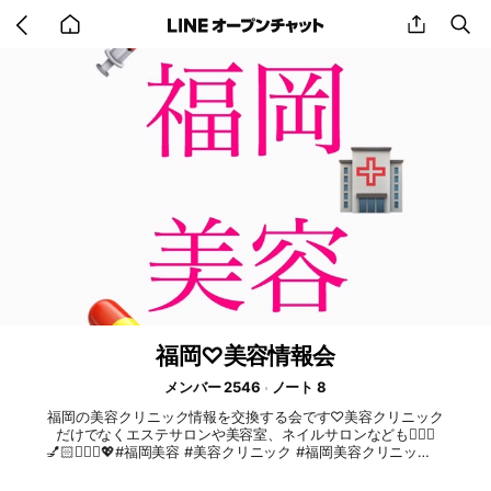
Go
share
se
back
to
home
福岡♡美容情報会
メンバー 2546
ノート 8
福岡の美容クリニック情報を交換する会です♡美容クリニック
だけでなくエステサロンや美容室、ネイルサロンなども💇🏻‍♀️
💅🏻💆🏻‍♀️💖#福岡美容 #美容クリニック #福岡美容クリニック #
天神 #整形 #クリニック情報