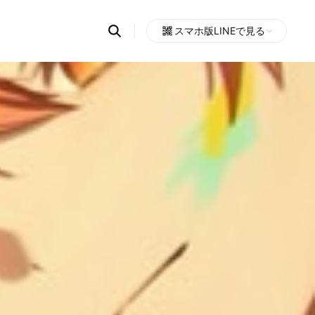
Search
スマホ版LINEで見る
OpenChats
Open
or
search
messages
area