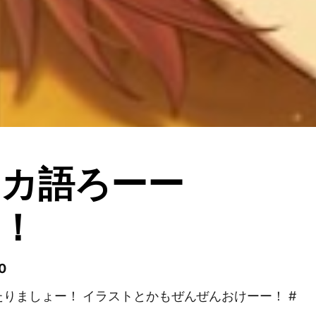
セカ語ろーー
！
0
りましょー！ イラストとかもぜんぜんおけーー！ #