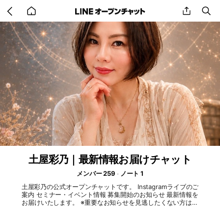
Go
share
se
back
to
home
土屋彩乃｜最新情報お届けチャット
メンバー 259
ノート 1
土屋彩乃の公式オープンチャットです。 Instagramライブのご
案内 セミナー・イベント情報 募集開始のお知らせ 最新情報を
お届けいたします。 ※重要なお知らせを見逃したくない方は通
知ONをおすすめします。