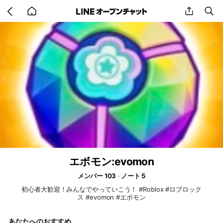
Go
share
se
back
to
home
エボモン:evomon
メンバー 103
ノート 5
初心者大歓迎！みんなでやっていこう！ #Roblox #ロブロック
ス #evomon #エボモン
あなたへのおすすめ