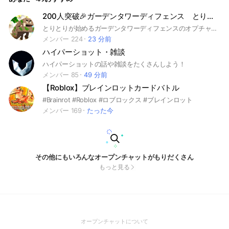
200人突破🎉ガーデンタワーディフェンス とりオプ（サブでスポタワ）
とりとりが始めるガーデンタワーディフェンスのオプチャだよ！
メンバー 224
23 分前
ハイパーショット・雑談
ハイパーショットの話や雑談をたくさんしよう！
メンバー 85
49 分前
【Roblox】ブレインロットカードバトル
#Brainrot #Roblox #ロブロックス #ブレインロット
メンバー 169
たった今
その他にもいろんなオープンチャットがもりだくさん
もっと見る
(Open
オープンチャットについて