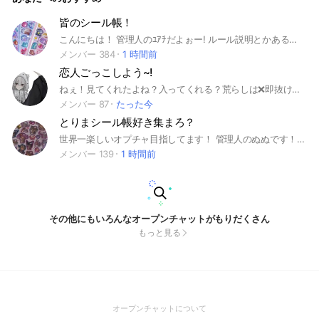
皆のシール帳！
こんにちは！ 管理人のﾕｱﾁだよぉー! ルール説明とかあるから入る前に絶対見て このオプでは皆でシール帳を見せあったり 自分の趣味を投稿したり 話したりするオプです！ もちろん見るだけでも大丈夫だよ！ この文章読んでくれたそこの君1回入ってみない？ 圧かけてごめんね！ まず入ったらノートに自己紹介を書いてね！ 大事なノートの確認もよろしくね! ルール 喧嘩×(喧嘩したら謝りましょう) 下ネタ❌(下ネタは嫌がる人もいるからね) 即抜け❌(即抜けは悲しいかも) 重い❌️ 通知多い❌️ 何も言わずに抜けないでね! そしてこのオプは皆と仲良くしたいと思って作ったオプなので話してもらって大丈夫です タメ口全然大歓迎です！ 既読無視は辞めてね!傷つく人もいるからね！ 本オプで話すのは出来るだけ避けてください。本オプは挨拶をする所なので皆が話しているところに入ると名前が見えなくて困ります。 話したかったら雑談ルームに入ってください 夜20:30を超えたら雑談ルームに行ってね! 副官は一ヶ月に一回交換するよ！ 副官は荒らしが入ってきたりしたら管理人を呼んでくれればいいよ! 後軽くルール説明もしてほしい！ こんな感じでルールを守ってね！絶対とは言わないよ！ 年齢制限は無いよ！誰でも入ってね！ オプに入ったら挨拶して欲しいなぁなんて！ 是非入ってみてね！
メンバー 384
1 時間前
恋人ごっこしよう~!
ねぇ！見てくれたよね？入ってくれる？荒らしは❌即抜け❌詳しいルールは中で見よう！みんな仲良く喧嘩無く過ごそうね！ここまで見てくれたの！？入ってくれる？中で待ってまーす！一代目夜桜二代目なな三代目白夜
メンバー 87
たった今
とりまシール帳好き集まろ？
世界一楽しいオプチャ目指してます！ 管理人のぬぬです！ （別オプでは るる とか、 じぁ です！ このオプはシール帳について話したりします！ シール帳なくても全然OKー、是非来て欲しい！！ 出来るだけ名前は ｢シール！｣とかそういうのじゃなくてあだ名とか本名とか〇〇推し！とかで！ メインはシール帳好き来て ーです 他には雑談ルーム、宣伝ルームがありまーす！ 名前に「サメ」「🦈」「月」「夜」「いおん）」を付けるの、発言は辞めてね！後！アイコンに実写の動物、真っ黒にするのは辞めてね！（とある理由で） ノートに自己紹介！ ⚠️ルール⚠️ 荒らし❌ スタレン❌ 喧嘩❌ 悪口❌ 下ネタ❌ 個人情報がわかるようなことは送らないでね！ ぜひ来てみてね！
メンバー 139
1 時間前
その他にもいろんなオープンチャットがもりだくさん
もっと見る
(Open
オープンチャットについて