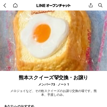
Go
share
se
back
to
home
熊本スクイーズ🐻交換・お譲り
メンバー 73
ノート 1
メロジョイなど、その他スクイーズのお譲り交換の場です。熊
本、手渡しのみ。
あなたへのおすすめ