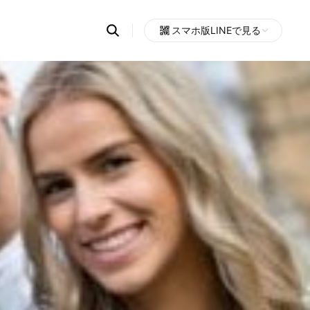
Search
スマホ版LINEで見る
OpenChats
Open
or
search
messages
area