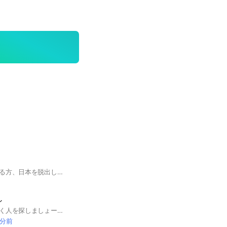
海外移住に興味がある方、日本を脱出したい方、色々と情報等話し出来たらなと思ってます。ご興味あればよろしくお願いします。
し
一緒に海外旅行に行く人を探しましょー。 ※勧誘・出会い厨と思われる行為はおやめ下さい。
 分前