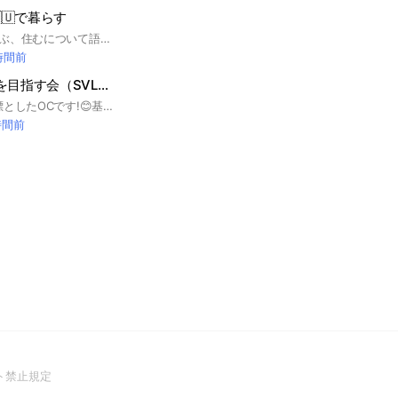
🇺で暮らす
オーストラリアで遊ぶ、住むについて語るオープンチャットです。
 時間前
英検準1級、１級を目指す会（SVLを愛する会）
英検準1級以上を目標としたOCです!😊基本的にどなたでも歓迎です😘志を同じくする仲間と共に合格に向けて励まし合っていきたいと考えています！😄 管理人自身は英検1級と全国通訳案内士持ち、準1級は4回最終合格しました。 最近は受験費が値上がりすぎて受験できない人も増えたので、SVLで勉強する人も歓迎です☺ ※荒らし厳禁。やったら永久追放です。
時間前
(Open
ト禁止規定
in