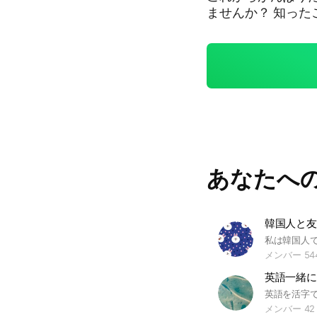
ませんか？ 知ったことを教え合うことで勉強量と記憶力アップ⤴️ 英語話
せるけど日本語で
か？ Teach me English because I teach Japanese. #英語 #英会話 #
海外旅行 #日本語学習
あなたへ
メンバー 54
英語一緒に
メンバー 42