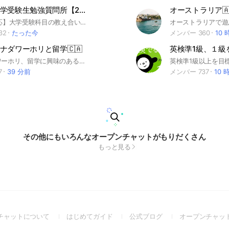
高校生・大学受験生勉強質問所【24時間対応】
オーストラリア🇦
【24時間対応】大学受験科目の教え合いをするグループです。 夜は質問できないというオープンチャットが多いので昼夜関係なく質問できるグループを作りました。 #勉強 #大学受験 #高校生 #受験生 #質問 #教え合い #理系 #数学 #化学 #生物 #物理 #理科 #英語 #研究室 #院試 #就活 #受験 #24時間
32
たった今
メンバー 360
10
ナダワーホリと留学🇨🇦
カナダへのワーホリ、留学に興味のある方の質問のお部屋。みんなで交流しつつ、難しいことは現役留学カウンセラーがお答えします✊ #留学 #カナダ #バンクーバー #トロント
7
39 分前
メンバー 737
10 
その他にもいろんなオープンチャットがもりだくさん
もっと見る
(Open
(Open
(Open
チャットについて
はじめてガイド
公式ブログ
オープンチャッ
in
in
in