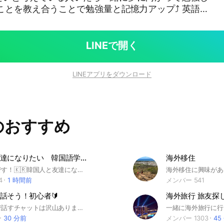
きないという海外の方いましたら教え合いしません
 #英語初心者 #english #japanese
LINEで開く
LINEアプリをダウンロード
のおすすめ
韓国人と友達になりたい 韓国語学びたい
海外移住
私は韓国人です！🇰🇷韓国人と友達になりたい人！話したい人！韓国語学びたい人！ ぜひ！ #韓国 #韓国人 ＃友達 #韓国語 #交流 #韓国日本 #雑談 #話 #恋愛
4
1 時間前
メンバー 541
話そう！初心者🔰
海外旅行 旅友探
英語を活字で話すチャットは沢山ありますが実際話せる？ってなると難しいですよね 皆んなで楽しく時間があるときに英会話できたらと思いつくりました。気軽に参加お待ちしております♪
30 分前
メンバー 1303
45