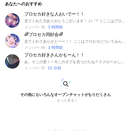
あなたへのおすすめ
伝用ノートでなら⭕️ 荒らし❌ 見る専⭕️ でもはいった時のあい
さつはしてくれるとうれしいです 同担拒否さん❌ 自衛できる
方のみでお願いします〜 それではみなさんがはいってくれる
プロセカ好きな人おいでー！！
のを楽しみにしながらまってます！！ 🏷️ #プロセカ #雑談 #プ
見てくれた方ありがとうございます！ (ㅅ´꒳` ) ここはプロセカが好きな人が集まる場所です！ 初心者さん大歓迎！(主もそう) イラスト、雑談、グッズ情報、など共有してたのしむ場所です！(*´艸`) 無言抜け、即抜け禁止！一言求む！ 荒らしはやめてー！！(××) 一応他界隈もありだよー！！ 主はどうでもいいことを話したい人ですがぜひはいってみてください！ #プロセカ#青柳冬弥#東雲彰人#白石杏#小豆沢こはね#星野一歌#天馬咲希#望月穂波#日野森志歩#花里みのり#桐谷遥#桃井愛莉#日野森雫#天馬司#鳳えむ#草薙寧々#神代類#宵崎奏#朝比奈まふゆ#東雲絵名#暁山瑞希#初音ミク#鏡音リン#鏡音レン#巡音ルカ#MEIKO#KAITO#プロジェクトセカイカラフルステージ#雑談#イラスト#グッズ#ニーゴ#25時、ナイトコードで。#ビビバス#Vivid BAD SQUAD#ワンダショ#ワンダーライズショウタイム#モアジャン#MORE MORE JUMP!#レオニ#Leo/need#バーチャルシンガー#初心者#初心者大歓迎#音ゲー#バドド
ロジェクトセカイ #プロセカ雑談 #雑談部屋
メンバー 38
3 時間前
🌈プロセカ同好会🌈
見てくれてありがとーー！！ ここはプロセカについてみんなと一緒に語り合う所です！ 推しについてや、ゲームのリザルトの話などわちゃわちゃ話していきたいです！ 雑談も全然ＯＫ！ 過疎らないよう動かしてくれる人募集中です👍 承認早いです！ 取り敢えず入っちゃって！ 『ルール』 ・荒らし× ・過度な暴言、下ネタ× ・即抜け× ・他界隈○ ？まだ見てる？ ここまで見たら入ろう！ #プロセカ#初音ミク#鏡音リン#鏡音レン#巡音ルカ#MEIKO#KAITO#星乃一歌#天馬咲希#望月穂波#日野森志歩#花里みのり#桐谷遥#桃井愛莉#日野森雫#小豆沢こはね#白石杏#東雲彰人#青柳冬弥#天馬司#鳳えむ#草薙寧々#神代類#宵崎奏#朝比奈まふゆ#東雲絵名#暁山瑞希
メンバー 46
3 時間前
プロセカ好きさんかもーん！！
あ、そこの君！！今このオプを見つけたね？スクロールしないで見てって下さい！！ こんにちは！！管理人の瑠衣です！ ここはプロセカの話をたくさんするオプです！たまにライトもします。プロセカ初心者さんもベテランさんも誰でも来てください！！ 荒らしやキャラの悪口、下ネタは絶対NGです！！抜ける時は管理人か副官に言ってください！！即抜けは駄目です。成敗いたAAAAAします。 あと出来るだけ初期あいこんはやめてほしいです。 ここまで見たら入ってくれるよね？ね？（笑） それでは、これからよろしくお願いします！！ 承認遅めかも🫠 #プロセカ #Leo/need #MORE MORE JUMP #Vivid BAD SQUAD #ワンダーランズ×ショウタイム #25時、ナイトコードで。 #レオニード #レオニ #モアジャン #モモジャン #ビビバス #ワンダショ #ニーゴ #星乃一歌 #天馬咲希 #望月穂波 #日野森志歩 #花里みのり #桐谷遥 #桃井愛莉 #日野森雫 #小豆沢こはね #白石杏 #東雲彰人 #青柳冬弥 #天馬司 #鳳えむ #草薙寧々 #神代類 #宵崎奏 #朝比奈まふゆ #東雲絵名 #暁山瑞希 #初音ミク #鏡音リン #鏡音レン #巡音ルカ #MEIKO #KAITO #リズムゲーム #音ゲー #推し #雑談 オプ設立日 2025/5/13
メンバー 76
52 分前
その他にもいろんなオープンチャットがもりだくさん
もっと見る