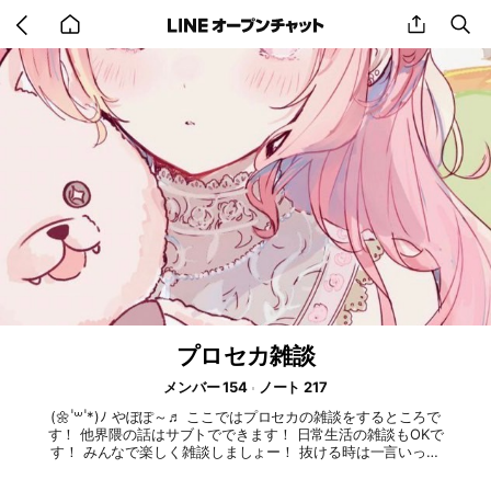
Go
share
se
back
to
home
プロセカ雑談
メンバー 154
ノート 217
(🌼 ॑꒳ ॑*)ﾉ やぽぽ～♬︎ ここではプロセカの雑談をするところで
す！ 他界隈の話はサブトでできます！ 日常生活の雑談もOKで
す！ みんなで楽しく雑談しましょー！ 抜ける時は一言いって
から抜けてくれると助かります 即抜けはできればやめてほし
いです😣 出入り⭕️ 抜けちゃった子もうぇるかむ！ 宣伝🔺 宣