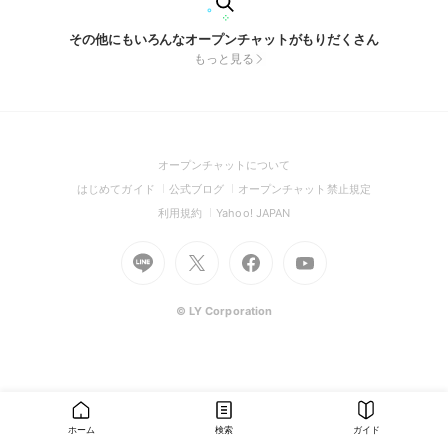
その他にもいろんなオープンチャットがもりだくさん
もっと見る
(Open
オープンチャットについて
in
(Open
(Open
(Open
はじめてガイド
公式ブログ
オープンチャット禁止規定
a
in
in
in
(Open
(Open
利用規約
Yahoo! JAPAN
new
a
a
a
in
in
window)
Go
new
Go
new
Go
Go
new
a
a
to
window)
to
window)
to
to
window)
new
new
Line
X
Facebook
Youtube
window)
window)
(Open
(Open
(Open
(Open
© LY Corporation
in
in
in
in
a
a
a
a
new
new
new
new
window)
window)
window)
window)
ホーム
検索
ガイド