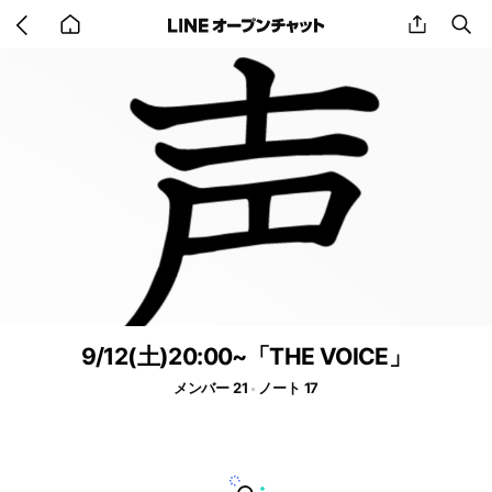
Go
share
se
back
to
home
9/12(土)20:00~「THE VOICE」
メンバー 21
ノート 17