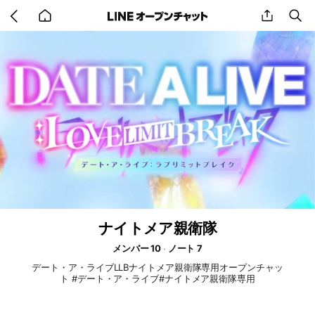
Go
share
se
back
to
home
ナイトメア親衛隊
メンバー 10
ノート 7
デート・ア・ライブLLBナイトメア親衛隊専用オープンチャッ
ト #デート・ア・ライブ#ナイトメア親衛隊専用