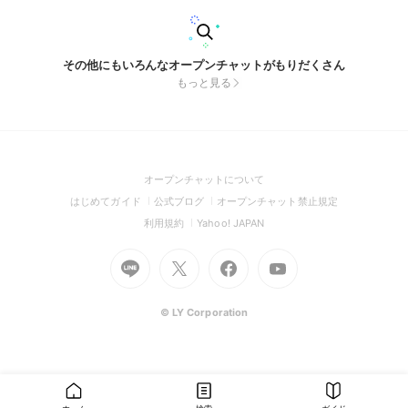
その他にもいろんなオープンチャットがもりだくさん
もっと見る
(Open
オープンチャットについて
in
(Open
(Open
(Open
はじめてガイド
公式ブログ
オープンチャット禁止規定
a
in
in
in
(Open
(Open
利用規約
Yahoo! JAPAN
new
a
a
a
in
in
window)
Go
new
Go
new
Go
Go
new
a
a
to
window)
to
window)
to
to
window)
new
new
Line
X
Facebook
Youtube
window)
window)
(Open
(Open
(Open
(Open
© LY Corporation
in
in
in
in
a
a
a
a
new
new
new
new
window)
window)
window)
window)