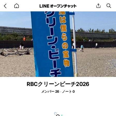
Go
share
se
back
to
home
RBCクリーンビーチ2026
メンバー 26
ノート 0