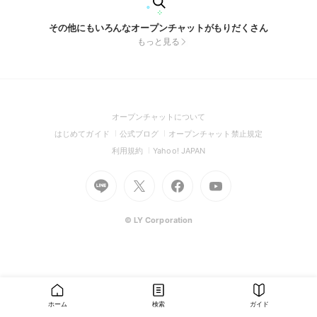
その他にもいろんなオープンチャットがもりだくさん
もっと見る
(Open
オープンチャットについて
in
(Open
(Open
(Open
はじめてガイド
公式ブログ
オープンチャット禁止規定
a
in
in
in
(Open
(Open
利用規約
Yahoo! JAPAN
new
a
a
a
in
in
window)
Go
new
Go
new
Go
Go
new
a
a
to
window)
to
window)
to
to
window)
new
new
Line
X
Facebook
Youtube
window)
window)
(Open
(Open
(Open
(Open
© LY Corporation
in
in
in
in
a
a
a
a
new
new
new
new
window)
window)
window)
window)
ホーム
検索
ガイド