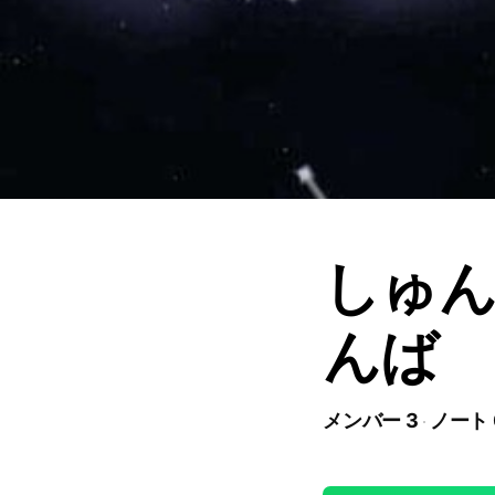
しゅ
んば
メンバー 3
ノート 