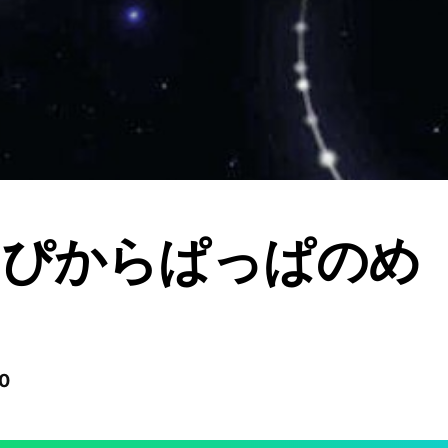
んぴからぱっぱのめ
0