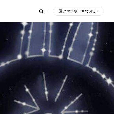
Search
スマホ版LINEで見る
OpenChats
Open
or
search
messages
area