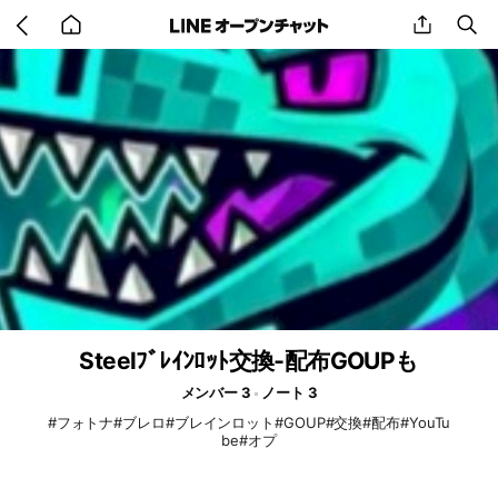
Go
share
se
back
to
home
Steelﾌﾞﾚｲﾝﾛｯﾄ交換‐配布GOUPも
メンバー 3
ノート 3
#フォトナ#ブレロ#ブレインロット#GOUP#交換#配布#YouTu
be#オプ