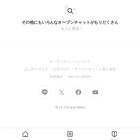
その他にもいろんなオープンチャットがもりだくさん
もっと見る
(Open
オープンチャットについて
in
(Open
(Open
(Open
はじめてガイド
公式ブログ
オープンチャット禁止規定
a
in
in
in
(Open
(Open
利用規約
Yahoo! JAPAN
new
a
a
a
in
in
window)
Go
new
Go
new
Go
Go
new
a
a
to
window)
to
window)
to
to
window)
new
new
Line
X
Facebook
Youtube
window)
window)
(Open
(Open
(Open
(Open
© LY Corporation
in
in
in
in
a
a
a
a
new
new
new
new
window)
window)
window)
window)