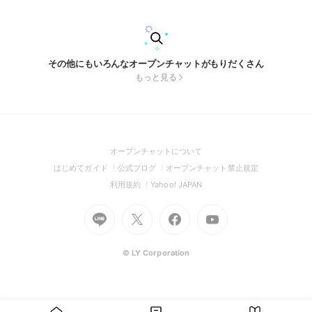
その他にもいろんなオープンチャットがもりだくさん
もっと見る
(Open
オープンチャットについて
in
(Open
(Open
(Open
はじめてガイド
公式ブログ
オープンチャット禁止規定
a
in
in
in
(Open
(Open
利用規約
Yahoo! JAPAN
new
a
a
a
in
in
window)
Go
new
Go
new
Go
Go
new
a
a
to
window)
to
window)
to
to
window)
new
new
Line
X
Facebook
Youtube
window)
window)
(Open
(Open
(Open
(Open
© LY Corporation
in
in
in
in
a
a
a
a
new
new
new
new
window)
window)
window)
window)