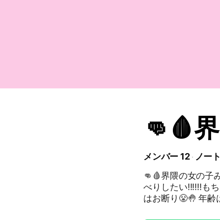
👊
メンバー 12
ノート
👊🩸界隈の女の子み
べりしたい‼️‼️‼️もち
はお断り😤🤚 年齢は問わな
#愚痴#雑談#女の