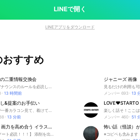
LINEで開く
LINEアプリをダウンロード
のおすすめ
の二重情報交換会
🚨参加後はアナウンスのルールを必読してくださるよう､お願いいたします！参加時､退出時の挨拶は不要です🙅‍♀️🚨 一重で悩む女の子のためのアイプチのコツや実際に二重になった方法などの情報交換の場です♡ 二重整形レポ､癖付けで二重になった方法などは後で見返せるようにノートへの投稿をして頂けると大変助かります(՞ . .՞)" ノートに二重に関する情報がたくさんございますので､良ければ閲覧してみてください､沢山の情報共有お待ちしております☺︎☺︎
3
13 時間前
メンバー 693
13 
し&提案のお手伝い
たぶん日本で一番カラコン見て、着けてきたと勝手に思っている主がお探しのカラコンこれはどうですか？とかってに提案してみるチャットです😳 自称なので多めに見てください🤭がちかどうかは一度質問なげかけて見てくださーい🙇‍♀️返信が遅かったらすみません。参加頂いている方もぜひ一緒にご提案いただけると嬉しいです🥰
88
13 分前
メンバー 460
51 
お世辞厳禁 画力を高め合う イラスト添削 【大事なノート必読】
【✍️大事なノート必読！！！】 添削を出す前に必ず！大事なノートをお読みください！！ （大事なノートは、⬇️この文章とはまた別物です。ノートをご確認下さい。） 【説明】 仲良しごっこではなく画力を高めたい人のみ。 本気で絵が上手くなりたい人が集う場所。 誹謗中傷は禁止。 最低限のマナーは守る。 褒めるとこは褒める。 他のイラストOCとはひと味違う、そんな場所です。 詳しくは大事なノートを！必読です！！！ プロ現役の方やプロレベルの方もいます。 ただただ褒め合いたいだけの人は 違うオープンチャットへ お陰様で2000人を超えました。 試しに入室しても、〜さんが入室しました。 とかは出ないのでお気軽に。 とりあえず様子を見てみて下さいね。 絵が上手くなりたい方、大歓迎です！