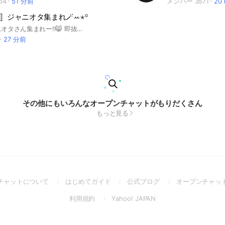
64
51 分前
メンバー 3571
20
〛⁡ジャニオタ集まれ🪄ꕀ⋆꙳
学生のジャニオタさん集まれー‼️😸 即抜け・無言抜けダメだぞぞ 仲良くなったらテンションおかしい奴らがいっぱいですWWW 一緒にオタ活できる人や繋がれる人探しましょ✋🏻 気軽に入ってね⊂( ᴖ ̫ᴖ)⊃💞 #嵐#SUPEREIGHT#NEWS#Hey! Say! JUMP#Kis-My-Ft2#timelesz#A.B.C-Z#WEST#King & Prince#SixTONES#SnowMan#なにわ男子#TravisJapan#Aぇ! group#ジュニア#ジャニオタ#推し#推し活
27 分前
その他にもいろんなオープンチャットがもりだくさん
もっと見る
(Open
(Open
(Open
チャットについて
はじめてガイド
公式ブログ
オープンチャッ
in
in
in
(Open
(Open
利用規約
Yahoo! JAPAN
a
a
a
in
in
new
new
new
a
a
window)
window)
window)