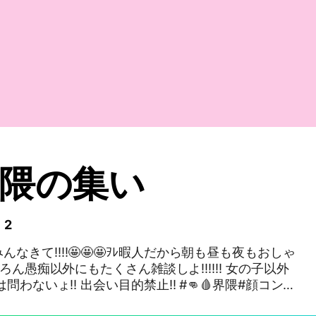
界隈の集い
 2
んなきて‼️‼️🤩🤩🤩ｦﾚ暇人だから朝も昼も夜もおしゃ
ろん愚痴以外にもたくさん雑談しよ‼️‼️‼️ 女の子以外
いょ‼️ 出会い目的禁止‼️ #👊🩸界隈#顔コンプ
子限定