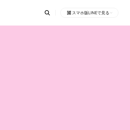
Search
スマホ版LINEで見る
OpenChats
Open
or
search
messages
area