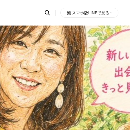
Search
スマホ版LINEで見る
OpenChats
Open
or
search
messages
area