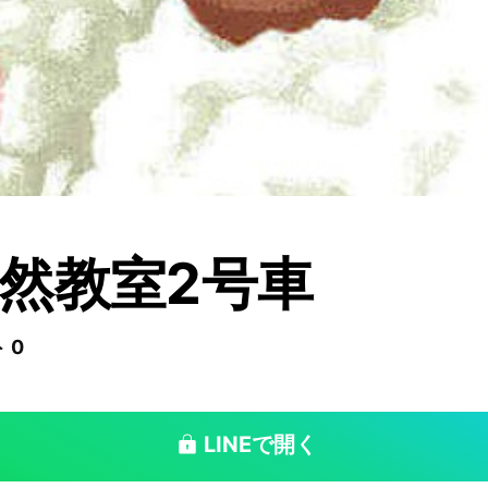
然教室2号車
 0
LINEで開く