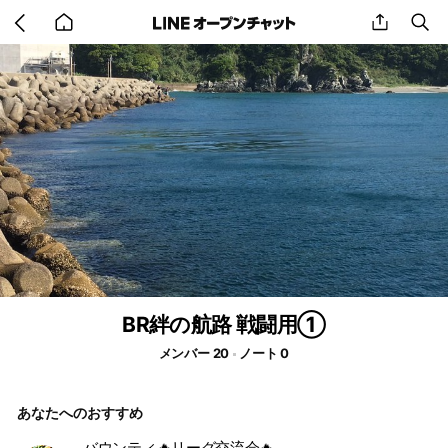
Go
share
se
back
to
home
BR絆の航路 戦闘用①
メンバー 20
ノート 0
あなたへのおすすめ
バウンティ🔥リーグ交流会🔥