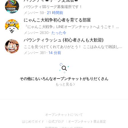
バウンティSSリーグ募集場所です！
メンバー 59
21 時間前
にゃんこ大戦争初心者を育てる部屋
『にゃんこ大戦争』LINEオープンチャットへようこそ！ このオープンチャットでは,にゃんこ大戦争に関する情報を自由に共有できます。最新のアップデート情報やイベント情報もお見逃しなく！初心者も上級者も大歓迎です。 ぜひ気軽に参加して,にゃんこたちの世界を楽しみましょう！ #にゃんこ大戦争 #BattleCats
メンバー 2630
たった今
バウンティラッシュ (初心者さんも大歓迎)
ここを見つけてくれてありがとう！ ここはみんなで雑談したり遊んだりする場所です！フレやルーム募集、質問なども全然OK このオプでやっちゃダメなのは、荒らし、下ネタ、垢交換等、ですそれ以外は大体大丈夫です！ 初心者さんからガチ勢さんまでみんな大歓迎！リークはサブオプに専用のものがあるので貼るならそこでお願いします！ #ワンピース#ONE PIECE#バウンティラッシュ#バウンティ#OB#ob
メンバー 381
14 分前
その他にもいろんなオープンチャットがもりだくさん
もっと見る
(Open
オープンチャットについて
in
(Open
(Open
(Open
はじめてガイド
公式ブログ
オープンチャット禁止規定
a
in
in
in