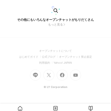
その他にもいろんなオープンチャットがもりだくさん
もっと見る
(Open
オープンチャットについて
in
(Open
(Open
(Open
はじめてガイド
公式ブログ
オープンチャット禁止規定
a
in
in
in
(Open
(Open
利用規約
Yahoo! JAPAN
new
a
a
a
in
in
window)
Go
new
Go
new
Go
Go
new
a
a
to
window)
to
window)
to
to
window)
new
new
Line
X
Facebook
Youtube
window)
window)
(Open
(Open
(Open
(Open
© LY Corporation
in
in
in
in
a
a
a
a
new
new
new
new
window)
window)
window)
window)