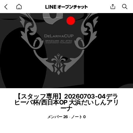
Go
share
se
back
to
home
【スタッフ専用】20260703-04デラ
ヒーバ杯/西日本OP 大浜だいしんアリ
ーナ
メンバー 26
ノート 0