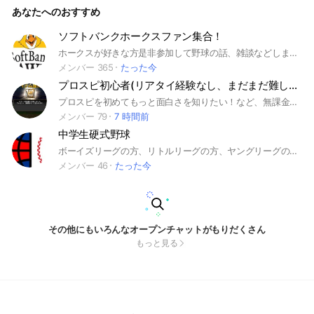
あなたへのおすすめ
ソフトバンクホークスファン集合！
ホークスが好きな方是非参加して野球の話、雑談などしましょう！ ＃ホークス ＃ソフトバンク＃NPB＃プロ野球＃福岡＃ソフトバンクホークス
メンバー 365
たった今
プロスピ初心者(リアタイ経験なし、まだまだ難しい方限定)&無課金勢
プロスピを初めてもっと面白さを知りたい！など、無課金勢ならではの楽しみなどをおしゃべりしていくようなとこです。みんな初心者なのでほっこりした感じでいきましょう！プロ野球についてもお話しましょうね！(荒らしは絶対NG)ちなみに管理人はシルバーランクで弱いです
メンバー 79
7 時間前
中学生硬式野球
ボーイズリーグの方、リトルリーグの方、ヤングリーグの方、ポニーリーグの方、フレッシュリーグの方、ジャパンリーグの方、どこのリーグでも大歓迎❗ #硬式野球 #中学生硬式 #ボーイズ #リトルシニア #ヤング #ポニー #フレッシュ #ジャパン #ボーイズリーグ #リトルリーグ #ヤングリーグ #ポニーリーグ #フレッシュリーグ #ジャパンリーグ
メンバー 46
たった今
その他にもいろんなオープンチャットがもりだくさん
もっと見る