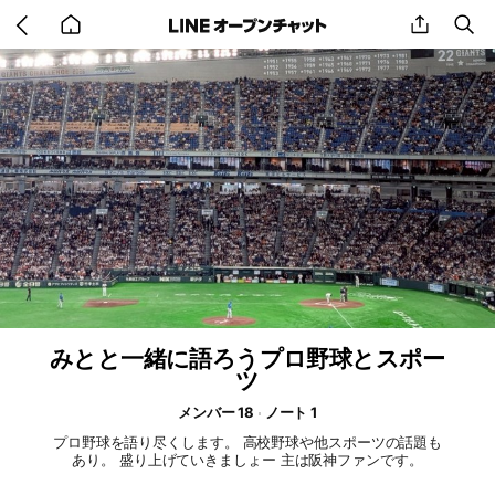
Go
share
se
back
to
home
みとと一緒に語ろうプロ野球とスポー
ツ
メンバー 18
ノート 1
プロ野球を語り尽くします。 高校野球や他スポーツの話題も
あり。 盛り上げていきましょー 主は阪神ファンです。