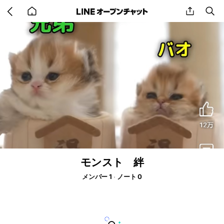
Go
share
se
back
to
home
モンスト 絆
メンバー 1
ノート 0