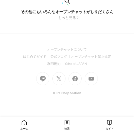
その他にもいろんなオープンチャットがもりだくさん
もっと見る
(Open
オープンチャットについて
in
(Open
(Open
(Open
はじめてガイド
公式ブログ
オープンチャット禁止規定
a
in
in
in
(Open
(Open
利用規約
Yahoo! JAPAN
new
a
a
a
in
in
window)
Go
new
Go
new
Go
Go
new
a
a
to
window)
to
window)
to
to
window)
new
new
Line
X
Facebook
Youtube
window)
window)
(Open
(Open
(Open
(Open
© LY Corporation
in
in
in
in
a
a
a
a
new
new
new
new
window)
window)
window)
window)
ホーム
検索
ガイド