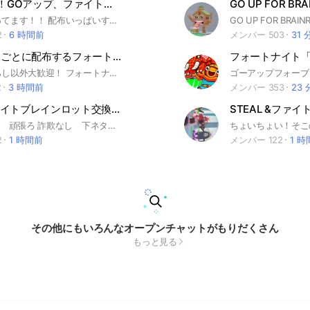
150人配布！GOアップ、ファイト、スティール交換鯖
ゆる〜くやってます！！ 配布いっぱいするから来て！！ #ブレロ#ブレインロット #フォトナ#フォートナイト #フォトナブレロ#フォトナブレロインロット#フォートナイトブレインロット
2
6 時間前
メンバー 503
31 
10人増えるごとに配布するフォートナイトブレインロット交換場！
詐欺師と荒らし以外大歓迎！ フォートナイトの精霊とブレインロットの交換掲示板です！ みんなでわいわい楽しめるオプを目指します！ 配布もたくさんするので入ってくれると嬉しいです！ #ブレロ#ブレインロット#スティール#GOアップ#ファイト#フォートナイトブレインロット#ブレインロットファイト
2
3 時間前
メンバー 353
23
フォートナイトブレインロット交換所！STEAL FIGHT GOUP
目指せ300人 頑張ろ 詐欺なし 下ネタは控えてね 即抜けはなるべくなし 悪口なし喧嘩はあまりしないで 話すのもOK 宣伝はノートならいいよ 配布はあり 初心者〜上級者までみんな歓迎🤩 交換もしていいよ交換で仲介を入れない場合は自己責任で頼む みんなで信用をつくろう 別オプでの実績は書かないでください 副官はこのオプのやつは書いていい 副官以上以外は実績について書かないでください スタ連をしたら蹴ります 仲介はここのオプの人じゃない場合は自己責任で頼む 詐欺られても責任は負いません 俺が仲介に入って詐欺られた場合は責任を負います
2
1 時間前
メンバー 122
1 
その他にもいろんなオープンチャットがもりだくさん
もっと見る