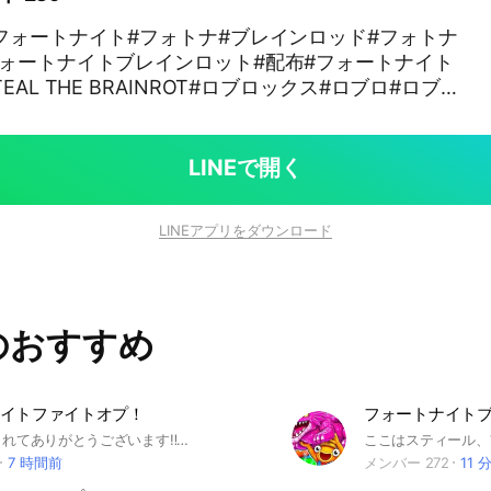
フォートナイト#フォトナ#ブレインロッド#フォトナ
ォートナイトブレインロット#配布#フォートナイト
AL THE BRAINROT#ロブロックス#ロブロ#ロブロ
ット#ロブロブレインロット
LINEで開く
LINEアプリをダウンロード
のおすすめ
イトファイトオプ！
説明欄みてくれてありがとうございます‼️ 🟣ここはフォートナイトのブレインロットオプです！ 仲介での詐欺被害0！ルール徹底オプです ブレインロットについて話したり、交換したりしましょう！ 🟢人数が増えたら配布もあるかも⁉️ •アイコン無し、初期アイコンは無しです •規約に触れることもなしでお願いします それでは中で待ってます！ 是非是非入ってね〜 #フォトナ #フォートナイト #ブレインロット
7 時間前
メンバー 272
11 