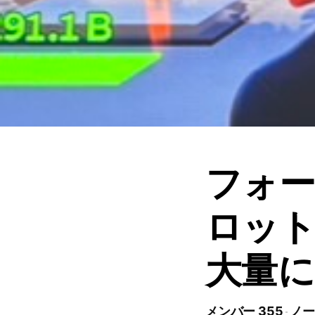
フォ
ロット
大量に
メンバー 355
ノー