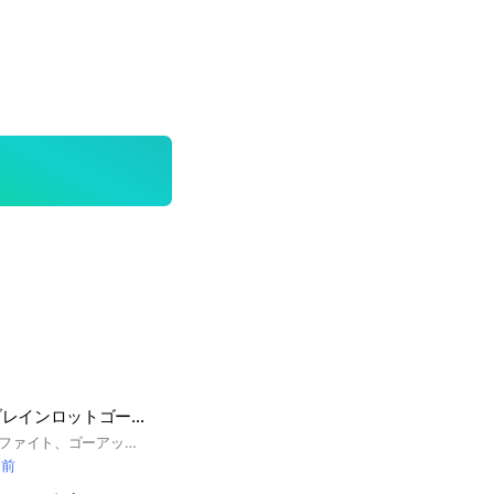
フォートナイトブレインロットゴーアップ&スティール&ファイト交換オプ
ここはスティール、ファイト、ゴーアップブレインロットなどの交換や雑談などをするオプだよ！即抜けはこないでね。大事なノートにルール書いてるから確認よろしく！ #フォトナ#フォートナイト#ゴーアップブレインロット#ブレインロット#スティール#フルーツ#ブレインロット#ゴーアップ#ファイト
分前