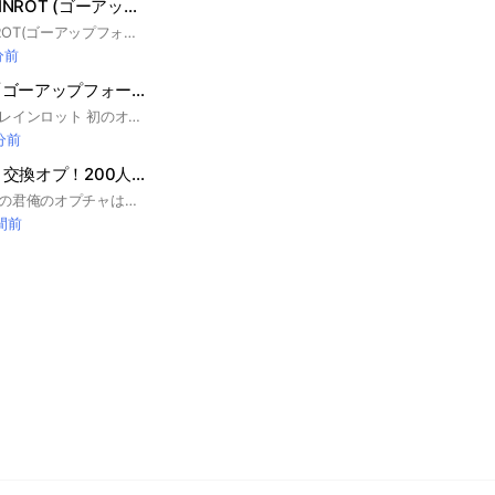
GO UP FOR BRAINROT (ゴーアップフォーブレインロット)／ 交換、配布
GO UP FOR BRAINROT(ゴーアップフォーブレインロット)のオプチャです⸜🌷︎⸝‍ 他にもスティールザブレインロット、ロブロックス版ブレインロットのサブトークもあります🌸 主に交換や配布を行います 入室後、大事なノートの確認お願いします🍥 #ブレインロット配布 #ブレインロット交換 #ブレインロット #フォートナイト #Fortnite
分前
フォートナイト「ゴーアップフォーブレインロット」・「スティールザブレインロット」交換・配布など
ゴーアップフォーブレインロット 初のオプチャです‼️ 初心者〜上級者・誰でも大歓迎 ✨️仲良く楽しもう！✨️ ⚠️主なルール⚠️ 暴言・下ネタ・詐欺・無断宣伝は禁止 GO UP FOR BRAINROTと STEEL THE BRAINROTの配布もしてます！ぜひ入ってね！ #ブレインロット #ゴーアップフォーブレインロット #GO UP FOR BRAINROTS #スティールザブレインロット #STEEL THE BRAINROT #配布 #交換 #仲良く
 分前
STEAL &ファイト交換オプ！200人でファイトディアかSTEALイベトラック配布！
ちょいちょい！そこの君俺のオプチャは配布大量だぜ！！絶対詐欺なし！詐欺られたらキャラは弁償します！その代わり主を仲介入れて！仲介なしの交換は弁償できないよ〜(T . T) 50人で蜘蛛配布！ 100人で通ドラ配布！ 150にんで配信にてイベドラかイベ蜘蛛配布します！ 200人で通ドラ＋イベケパ複数配布！ #ブレインロット交換#ブレインロット#交換所#fortnite#フォートナイト#ゲーム#ブレインロット交換所
時間前