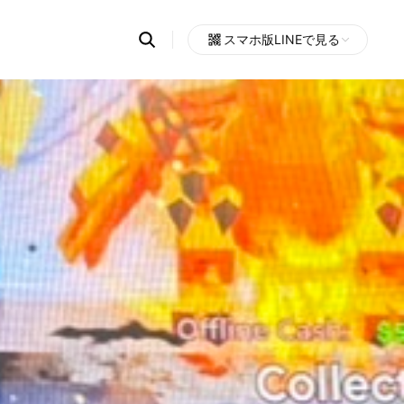
Search
スマホ版LINEで見る
OpenChats
Open
or
search
messages
area