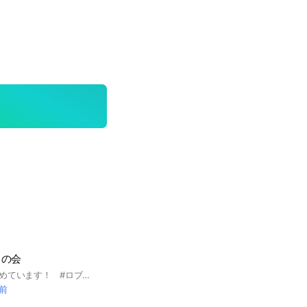
スの会
ロブロックス民を集めています！ #ロブロックス
分前