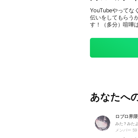
YouTubeやってな
伝いをしてもらう
す！（多分）喧嘩
欲しいです自分か
れると嬉しいです
あなたへ
メンバー 59