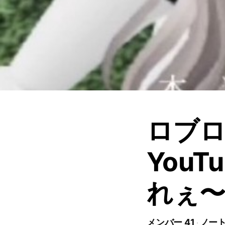
ロブ
You
れぇ〜
メンバー 41
ノート