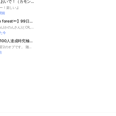
ロブロやってる人おいで！（カモン！）🎮
ー！楽しいよ
時間前
【99nights in the forest🔦】99日生き残る初心者とガチ勢と上級者誰でも大歓迎！
@Kano0820desuさん(かのんさん)とCR_rius8400さん入って来てー【ロブロックス】最近流行りの99nights tin the Forestを活動してます、まともな人と初心者🔰と中級者と上級者人来てください。ガチ勢もどんどん来い、基本的メンバー募集中ノートもどんどん書きまくってください、メンバー募集中、ルール募集中 い、1000日チャレンジ、行けるところまでチャレンジとかまだ発展途上の段階なので、じゃんじゃんどんどん入って来てください俺とみんなで一緒に99日をプレイして高い日数を目指して極めよう‼️。ライブトークで心の温まる雑談やゲームしながら通話して喋ろう、別ゲーの話し、趣味の話しでもOK。タメ口もOKダイヤ💎集めや砦周回やクエストやイベントやバッチ集めも手伝います。99日に関する動画共有もOK後即抜けと退会と荒らしはやめてねー。#Roblox#ロブロックス#ロブロ #99nights in the forest#99日生き残る#🦌鹿ゲー
た今
暗殺者対保安官2 100人達成時究極配布
ここは暗殺者対保安官2のオプです。 随時配布中。参加してね 価値など分からない時聞いてください。 オプ設立日 2026.01.14 #ロブロックス #暗殺者対保安官2
前