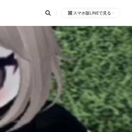
Search
スマホ版LINEで見る
OpenChats
Open
or
search
messages
area