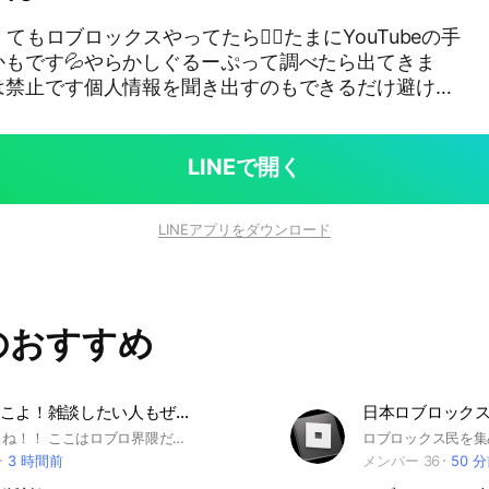
くてもロブロックスやってたら🙆‍♀️たまにYouTubeの手
かもです💦やらかしぐるーぷって調べたら出てきま
は禁止です個人情報を聞き出すのもできるだけ避けて
ら晒してる人は全然構いませんたくさんの人が来てく
！
LINEで開く
LINEアプリをダウンロード
のおすすめ
ロブロ界隈こよ！雑談したい人もぜひ！
日本ロブロック
みた？みたよね！！ ここはロブロ界隈だよん すきなようによんで遊んでって？ なんか雑談多いくてやばいけど 楽しいよ！ライトとかも開くし 若い子も多い！ ぜひきてね！ #ロブロックス #ロブロ #雑談 #ライト
3 時間前
メンバー 36
50 