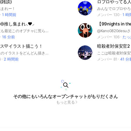
(雑談)
集まれー！
みんなでロブロやろ
1 時間前
メンバー 130
1 
推し集まれ⸜❤︎⸝‍
追記あまりにも最近このオプチャに荒らし行為が多いのでルル追加 注意事項！ みそらくんのファンが集まる場所 雑談やみそらくんの写真ライブ情報などいろいろ送っちゃってください🙇‍♀️ みそらだいすきー！って言う人🈁 注意事項 名前にファンマ出来ればつけて欲しいです(別に付けなくていい) 他の配信者の名前は出さないでね！ 暴言、荒らし やめてね スパム行為です。 喧嘩とか揉めてるなら スレッドでお願いいたします。 ルールを守り、楽しくみそら推しを続けるぞ！！
16 分前
メンバー 106
たっ
ス💛イラスト描こう！
ロブロックスのイラストをどんどん描きましょう！💛イラストを見たい人、アドバイスを貰いたい人、描いたのを見て貰いたい人！！ どんどん来てください💕 性別関係なし、年齢関係なし、どんな人でも来ちゃってください！😗✨ #ロブロックス #イラスト #ROBLOX #Roblox #絵
4
2 時間前
メンバー 81
41 分
その他にもいろんなオープンチャットがもりだくさん
もっと見る