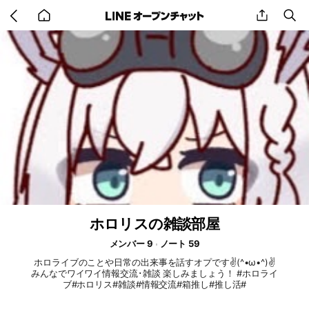
Go
share
se
back
to
home
ホロリスの雑談部屋
メンバー 9
ノート 59
ホロライブのことや日常の出来事を話すオプです✌️(^•ω•^)✌️
みんなでワイワイ情報交流･雑談 楽しみましょう！ #ホロライ
ブ#ホロリス#雑談#情報交流#箱推し#推し活#