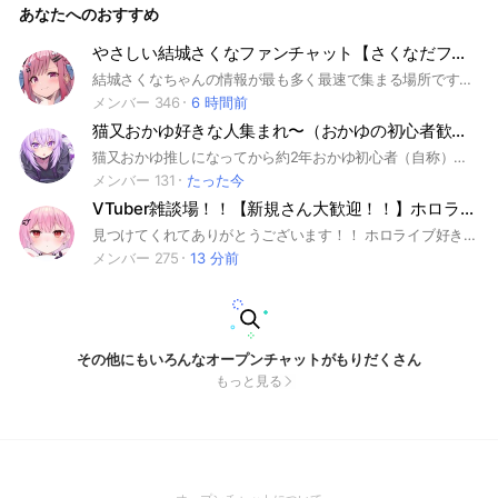
あなたへのおすすめ
やさしい結城さくなファンチャット【さくなだファミリア集会所】
結城さくなちゃんの情報が最も多く最速で集まる場所です👍 こんさくな～！ 結城さくなファンチャットは ・アニメと漫画が好きで ・ゲーム全般も好きで ・歌も上手くて ・野菜とか草が苦手で ・対人コミュニケーションや人混み苦手な陰キャ な、結城さくなさんを推すファンコミュニティとなってます！ 便利なキーワードbotも多数搭載！各種情報や配信チャンネルを簡単に呼び出せるbotに入れてるので、告知や配信、アーカイブの見逃しが少なくなります！ 世界最大の匿名で参加できるVtuberコミュニティ群、VCNに加盟済✨ スペシャルオープンチャットにも認定され、公認メンターも輩出した経験がある管理人が運営する安心安全のコミュニティです👍 陰キャの方も陽キャの方もぜひご参加ください！ #結城さくな #結城さくな生放送 #さくなあーと #🎀🐾 #さくなだファミリア SAO けいおん バクマン。 ゲーム 歌 猫 アイドル 暇つぶし APEX varolant ow2 フォートナイト スプラトゥーン ポケモン あつ森 荒野行動 モンハン ドラクエ モンスト マイクラ パズドラ ウマ娘 第五人格 ウイイレ ファイナルファンタジー ゲーム攻略 PS4 PS5 Switch eスポーツ 配信 バーチャルyoutuber Vtuber ゲーマー
メンバー 346
6 時間前
猫又おかゆ好きな人集まれ〜（おかゆの初心者歓迎）
猫又おかゆ推しになってから約2年おかゆ初心者（自称）が開いてます気軽にお話してね！
メンバー 131
たった今
VTuber雑談場！！【新規さん大歓迎！！】ホロライブ/にじさんじ/ぶいすぽっ！/個人勢等
見つけてくれてありがとうございます！！ ホロライブ好き、VTuber好きの人達が仲良くワイワイ話せるような場所を一緒に作りましょう！！ ⚠️初期アイコンでの入室はご遠慮下さい 誰でも参加自由⭕️自由⭕️自由⭕️ 荒らし目的や宣伝目的での参加は御遠慮下さい。 #VTuber#ホロライブ#hololive#推し#にじさんじ#個人勢#ぶいすぽ#イラスト#雑談#ふぁんでっど#35p#星詠み#おにぎりゃー#スバ友#野うさぎ#すこん部#へい民#あくあクルー#船長の一味#ころねすきー#YAGOO#がうるぐら#こぼかなえる#ホロライブゲーマーズ#しぐれうい#キズナアイ#轟はじめ#儒烏風亭らでん#みけねこ#潤羽るしあ#ねこふぁみ ホロライブ0期生⬇️ #ときのそら #さくらみこ #星街すいせい #ロボ子さん #AZKi ホロライブ1期生⬇️ #アキ・ローゼンタール #赤井はあと #白上フブキ #夏色まつり #夜空メル #人見クリス ホロライブ2期生⬇️ #湊あくあ #百鬼あやめ #大空スバル #癒月ちょこ #紫咲シオン ホロライブ3期生⬇️ #兎田ぺこら #潤羽るしあ #宝鐘マリン #白銀ノエル #不知火フレア ホロライブ4期生⬇️ #天音かなた #角巻わため #姫森ルーナ #常闇トワ #桐生ココ ホロライブ5期生⬇️ #雪花ラミィ #桃鈴ねね #獅白ぼたん #尾丸ポルカ 秘密結社holox⬇️ #ラプラス・ダークネス #鷹嶺ルイ #白衣こより #沙花叉クロヱ #風真いろは ホロライブゲーマーズ⬇️ #猫又おかゆ #大神ミオ #白上フブキ #戌神ころね
メンバー 275
13 分前
その他にもいろんなオープンチャットがもりだくさん
もっと見る