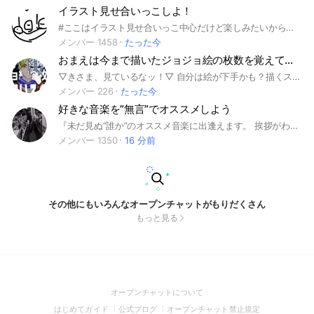
イラスト見せ合いっこしよ！
#ここはイラスト見せ合いっこ中心だけど楽しみたいから雑談しながら楽しく絵を描いていこ！下手でも全然いいし、自信もって！見せたくないよォ〜って人は見せなくていいけど、その代わりノートに書いて欲しい💦 年齢で上下関係つくるのは、なしでお願い！ここは同じ趣味同士でなかよくしたいからさ！ 絵はトークやノートに好きに貼っていいよ〜！ 楽しくやろーね！
メンバー 1458
たった今
おまえは今まで描いたジョジョ絵の枚数を覚えているのか？
▽きさま、見ているなッ！▽ 自分は絵が下手かも？描くスピードがおそいから？関係ない、行け .˚⊹⁺‧┈┈┈┈┈┈┈┈┈┈‧⁺ ⊹˚. 怒涛のスラングすみませんでした(ヽ´ω`) こちらはジョジョラー絵描きの皆さんと緩く交流したい！といった趣旨のオープンチャットになっております(✿´꒳` ) 見る専の方も大歓迎です(◎'ω')b 入ったら一度大事なノートの確認とノートでの自己紹介をお願いします°+(*´∀｀)ｂ°+° テンプレートのようなものは大事なノートに載せておきますのでご活用ください(ㅅ´ ˘ `) .˚⊹⁺‧┈┈┈┈┈┈┈┈┈┈‧⁺ ⊹˚. ‪❀‪お願い❀ ◇アイコンは自作イラストか初期アイコンでお願いします ◇ネタバレイラストはノートにワンクッション置いて投稿してください ◇夢・腐も同様ノートにワンクッション敷いてお願いします ◆夢・腐に需要が一定数ある場合は別途サブトークルームを設立しますのでお気軽に管理人までお願いします( ´∀｀)人(´∀｀ ) ◆ ワンクッションはバグ対策で二枚以上敷いてください！お願いします！ ◇言葉遣いは「みんなにやさしく」でお願いします！ ◇過度なスタ連並びに下ネタは荒らしとみなして通報、強制退室の処置を取らせていただく場合があります、ご了承ください ◆その他チャット参加者の方が不快に感じると判断させていただいた行動についても上記の通りの対応をさせて頂きます。 ◎その他詳しいお願いは大事なノートにまとめておきますのでご一読お願いします(*´ω｀*)◎ .˚⊹⁺‧┈┈┈┈┈┈┈┈┈┈‧⁺ ⊹˚. 管理人がオープンチャットについて未知なため、ご迷惑おかけすることがあると思いますが何卒よろしくお願いします(`･ω･´) #ジョジョの奇妙な冒険 #ジョジョ #イラスト
メンバー 226
たった今
好きな音楽を”無言”でオススメしよう
『未だ見ぬ“誰か”のオススメ音楽に出逢えます。 挨拶がわりに”あえて”無言でMVを載せてみてください。』 ここは自分のおすすめしたい曲のリンクを 黙々と貼るだけの場所です。 人見知りな音楽好きさんも気軽に 参加し音楽共有してくれたら嬉しいです。 雑談がない場所になっているので 入りづらいよくわからないと 戸惑う人もいるかもしれませんが 雰囲気や空気など読まなくても大丈夫です。 ※ 参加されたら挨拶や自己紹介は不要。 聴いてもらいたい音楽のリンクだけを お好きな時に貼ってください。 ※ 音楽が聴けるリンクであればOK。 聴き専門歓迎、出入りも自由です。 ※ 時間帯問わず貼ってもらいたいので 通知オフ推奨しております。 気軽に雑多に自由に よろしくお願いします。 #音楽#洋楽#邦楽 #邦ロック#ボカロ #アニソン#アイドル
メンバー 1350
16 分前
その他にもいろんなオープンチャットがもりだくさん
もっと見る
(Open
オープンチャットについて
in
(Open
(Open
(Open
はじめてガイド
公式ブログ
オープンチャット禁止規定