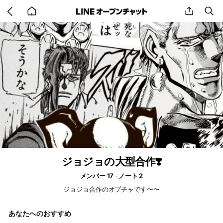
Go
share
se
back
to
home
ジョジョの大型合作❣️
メンバー 17
ノート 2
ジョジョ合作のオプチャです〜〜
あなたへのおすすめ