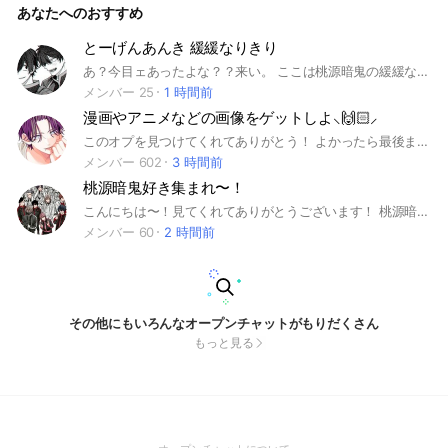
あなたへのおすすめ
桃源暗鬼 #なりきり
とーげんあんき 緩緩なりきり
あ？今目ェあったよな？？来い。 ここは桃源暗鬼の緩緩なりきりだ 基本なんでもOKだ。 〇なこと ・雑談 ・2P ・同顔 ・恋愛 ・軽い喧嘩((しすぎると注意するからな？ ×なこと ・ガチ喧嘩 ・荒らし ・過疎らせること んだもんだろ。 あったら追加するかもしんねーから わかんねーことあったら入ってから聞け。 こっから先見てもなんもねーから。 なんもねーぞ？ タグだけだぞ？ #なりきり #nrkr #桃源暗鬼
メンバー 25
1 時間前
漫画やアニメなどの画像をゲットしよ⸜🙌🏻⸝
このオプを見つけてくれてありがとう！ よかったら最後まで見てって‼️ ❤︎このオプは名前の通り、アニメや漫画などの画像をゲット出来ちゃいます✊💖 ❤︎どんどん画像依頼して 貰いましょ⸜🙌🏻⸝ 《投稿について》 ❤︎頼むとき・配布するはノートでお願いね🙏 ❤︎画像が欲しいときは #画像求む のタグをつけてね⸜🙌🏻⸝ ❤︎くわしくは、大事なノートを絶対見て‼️ 🆖 ×荒らし ×即抜け きょた（許可しない） ×無言抜け 抜ける時は一言声かけてね🥺 ×宣伝目的 ୨୧…………………………………୨୧ ❤︎入ったら大事なノートのご確認をお願いします🙇‍♀️ ❤︎あいさつも忘れずにね🫶🏻︎ ❤︎では楽しんで〜！ #アニメ #漫画 #画像 #画像配布 #少女漫画 #少年漫画 #ふたりで恋をする理由 #恋するリップティント #初婚 #ハニーレモンソーダ #春の嵐とモンスター #どうせ泣くなら恋がいい #どうせ恋してしまうんだ #ホタルの嫁入り #きみとバラ色の日々 #月のお気に召すまま #スタジオカバナ #その着せ替え人形は恋をする #薫る花は凛と咲く #うるわしと宵の月 #太陽よりも眩しい星 #なまいきざかり #アオのハコ #野良猫と狼 #山田くんとLv999の恋をする #ケーキバイボム #ホリミヤ #恋せよまやかし天使ども #君に届け #キスで起こして #はじめてのお兄ちゃん #不可抗力のILoveYou #ピンクとハバネロ #吸血鬼と薔薇少女 #ひかえめに言ってもこれは愛 #Re:blue #沼すぎてもはや恋 #踏んだり、蹴ったり、愛したり #推しが我が家にやってきた #青に落雷 #うちの弟どもがすみません #君を忘れる恋がしたい #アイマイミーマイン #お姉ちゃんの翠くん #みにあまる彼氏 #たまのごほうび #可愛いなんて聞いてない #マネ男子ノーマーク #内海くんの恋のうた #顔だけじゃすきになりません #花火は醒めない夢を見る #四畳半のいばら姫 #春雨と恋もよう #ゆびさきと恋々 #ハンドメイドロマンチック #おくれまして青春 #花野井くんと恋の病 #隣のステラ #ブルーロック #ハイキュー #ジョジョの奇妙な冒険 #炎炎ノ消防隊 #地縛少年花子くん #ウィンドブレーカー #光が死んだ夏 #スラムダンク #暗殺教室 #チェンソーマン #呪術廻戦 #ダンダダン
メンバー 602
3 時間前
桃源暗鬼好き集まれ〜！
こんにちは〜！見てくれてありがとうございます！ 桃源暗鬼が好きなそこのあなた！ よかったら入りませんか？？ 一緒に桃源暗鬼語りましょう！ 雑談、他界隈もOKです！！ ちなみに管理人の最推しは真澄隊長です🫶💗 【ルール】⤵ ★入ったらまず『大事なノート』の確認と、ノートに自己紹介をお願いします🙇‍♀️ ★入って数分以内の即抜けは強制退会 ★無言抜け・理由言ってからの即抜けは強制退会しません！ ★荒らしは即強制退会します ★過度な同担拒否はごめんなさい、お断りさせていただきます。 ★みんなと仲良くしよーね！ 発言には気をつけること！ #桃源暗鬼 #雑談 #アニメ #漫画
メンバー 60
2 時間前
その他にもいろんなオープンチャットがもりだくさん
もっと見る