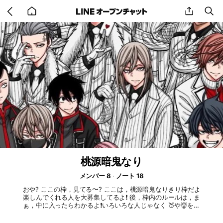
Go
share
se
back
to
home
桃源暗鬼なり
メンバー 8
ノート 18
おや? ここの枠，見てる〜? ここは，桃源暗鬼なりきり枠だよ
楽しんでくれる人を大募集してるよ❗️ 後，枠内のルールは，ま
ぁ，中に入ったらわかるよ❗️いろいろな人じゃなく 🍑や👹を待
って居るよ! 埋まりの👹 一ノ瀬四季 皇后崎迅 淀川真澄 花魁坂
京夜 出来れば🍑来て 桃華月詠 桃角桜介 桃寺神門 桃田久望 #