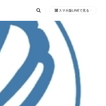
Search
スマホ版LINEで見る
OpenChats
Open
or
search
messages
area