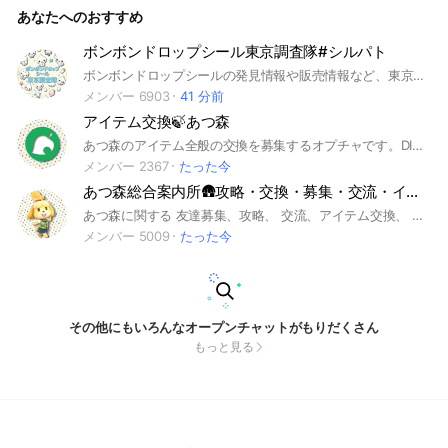
あなたへのおすすめ
ボンボンドロップシール東京調査隊#シルパト
ボンボンドロップシールの発見情報や販売情報など、東京の情報をみんなで調査するオプチャです。#シルパト#ボンドロ#シル活
メンバー 6903
41 分前
アイテム交換🍃あつ森
あつ森のアイテム全般の交換を募集するオプチャです。DIYレシピ・家具、マイル家具、化石などのトレードもOK！ネチケットを守って自由に参加してください。 #あつ森 #あつまれどうぶつの森 #どうぶつの森 #Switch #交換 #お触り #レシピ #家具 #化石 #アイテム #募集 #通信 #交流 #攻略 #イベント #初心者 #島 #情報
メンバー 2367
たった今
あつ森総合案内所🛖攻略・交換・募集・交流・イベント・質問
あつ森に関する 友達募集、攻略、 交流、アイテム交換、 企画イベント、質問など、 総合的な情報共有を中心とした ルームになります。 仲間と楽しく会話して あつ森ライフを深めよう！ 大事なノートを 御一読ください😉 #あつまれどうぶつの森 #どうぶつの森 #あつ森 #動物の森 #動物 #Switch #スイッチ #ゲーム #攻略 #情報 #交換 #募集 #DIY #交流 #通信 #住民 #島 #レシピ #マイデザイン #夢番地 #マリオ #家具 #フレンド #サンリオ #マルチ募集 #ニンダイ #アプデ #どう森 #アイテム #雑談 #任天堂 #ダイレクト #ハッピーホーム #ハッピーホームパラダイス #イラスト #おさわり #ハピパラ #ハピモリ #ハピ森
メンバー 5009
たった今
その他にもいろんなオープンチャットがもりだくさん
もっと見る