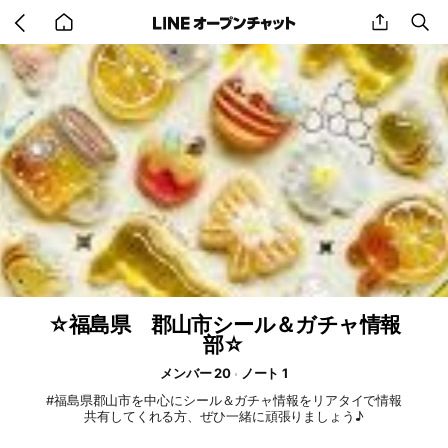
Go
share
se
back
to
home
☆福島県 郡山市シール＆ガチャ情報
部☆
メンバー 20
ノート 1
#福島県郡山市を中心にシール＆ガチャ情報をリアタイで情報
共有してくれる方、ぜひ一緒に頑張りましょう♪