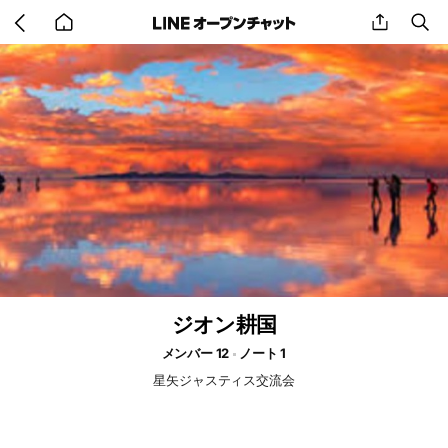
Go
share
se
back
to
home
ジオン耕国
メンバー 12
ノート 1
星矢ジャスティス交流会