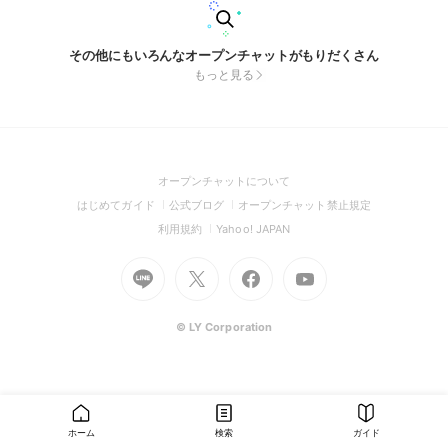
その他にもいろんなオープンチャットがもりだくさん
もっと見る
(Open
オープンチャットについて
in
(Open
(Open
(Open
はじめてガイド
公式ブログ
オープンチャット禁止規定
a
in
in
in
(Open
(Open
利用規約
Yahoo! JAPAN
new
a
a
a
in
in
window)
Go
new
Go
new
Go
Go
new
a
a
to
window)
to
window)
to
to
window)
new
new
Line
X
Facebook
Youtube
window)
window)
(Open
(Open
(Open
(Open
© LY Corporation
in
in
in
in
a
a
a
a
new
new
new
new
window)
window)
window)
window)
ホーム
検索
ガイド