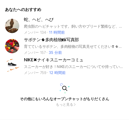
です。 他にも優良アンティーク時計店や OHの話などで語りま
しょう！！ オプチャ規約に沿って 他サイトへの誘導や販売禁
あなたへのおすすめ
止です。
蛇、ヘビ、へび
爬虫類のヘビチャットです。飼い方やブリード繁殖など、情報交換しましょう。
メンバー 134
11 時間前
サボテン🌵多肉植物📸写真部
育てているサボテン、多肉植物の写真見せてください❣️ 🌵📸リレー写真投稿📸🌵 ご自身で撮られた サボテン、多肉植物の写真を シェアして 癒しを共有するコミュです。 🌵🏜🌵🌵🌵🏜🌵🌵🌵🏜🌵 サボテン 多肉植物 写真 癒し 自然 空 花 雨 緑 紅葉 川 湖 池 滝 植物 海 初心者 雪 風景 夜景 景色 昆虫 犬 鳥 解放 休息 愛 奇蹟 感動 感謝 心 癒されたい 写真投稿 趣味 散歩 旅行 飛行機 汽車 休息 自分磨き 動画 カメラ スマホ デジカメ 一眼レフ コンデジ Canon キャノン Nikon ニコン SONY ソニー FUJIFILM 富士フィルム LUMIX ルミック OLYMPUS オリンパス PENTAX ペンタックス RICOH リコー GoPro ミラーレス フィルムカメラ オールドレンズ カメラマン プロ アマチュア セミプロ フォトグラファー 写真家 愛好家 サボテン 多肉植物 カクタス 写真 画像 アガベ パキポディウム アデニウム 塊根 観葉植物 多肉 ハオルチア マミラリア ギムノカリキュウム ソテツ シダ植物 デッキア ユーフォルビア レア植物 月下美人#花#実生#挿し木#株分け#ガーデニング Canon/キャノン/Nikon/ニコン/SONY/ソニー/FUJIFILM/富士フィルム/LUMIX/ルミックス/OLYMPUS/オリンパス/PENTAX/ペンタックス/RICOH/リコー/GoPro/一眼レフ/ミラーレス/デジカメ/フィルムカメラ/オールドレンズ/カメラマン/風景/夜景/ポートレート 北海道／青森／岩手／宮城／秋田／山形／福島／茨城／栃木／群馬／埼玉／千葉／東京／神奈川／新潟／富山／石川／福井／山梨／長野／岐阜／静岡／愛知／三重／滋賀／京都／大阪／兵庫／奈良／和歌山／鳥取／島根／岡山／広島／山口／徳島／香川／愛媛／高知／福岡／佐賀／長崎／熊本／大分／宮崎／鹿児島／沖縄
メンバー 157
35 分前
NIKE✖︎ナイキスニーカーコミュ
スニーカーが好き！NIKEのスニーカーについてや持っているNIKEスニーカー自慢したり最新モデルの話したい方向けコミュです👟
メンバー 759
12 時間前
その他にもいろんなオープンチャットがもりだくさん
もっと見る