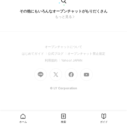
その他にもいろんなオープンチャットがもりだくさん
もっと見る
(Open
オープンチャットについて
in
(Open
(Open
(Open
はじめてガイド
公式ブログ
オープンチャット禁止規定
a
in
in
in
(Open
(Open
利用規約
Yahoo! JAPAN
new
a
a
a
in
in
window)
Go
new
Go
new
Go
Go
new
a
a
to
window)
to
window)
to
to
window)
new
new
Line
X
Facebook
Youtube
window)
window)
(Open
(Open
(Open
(Open
© LY Corporation
in
in
in
in
a
a
a
a
new
new
new
new
window)
window)
window)
window)
ホーム
検索
ガイド