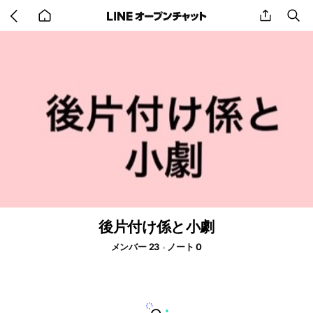
Go
share
se
back
to
home
後片付け係と小劇
メンバー 23
ノート 0