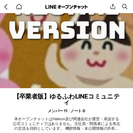
Go
share
se
back
to
home
【卒業者版】ゆるふわLINEコミュニテ
ィ
メンバー 11
ノート 0
本オープンチャットはHaleon及び関連会社が運営・承認する
公式コミュニティではありません。元社員・関係者による有志
の交流を目的としています。 機密情報・未公開情報の共有、