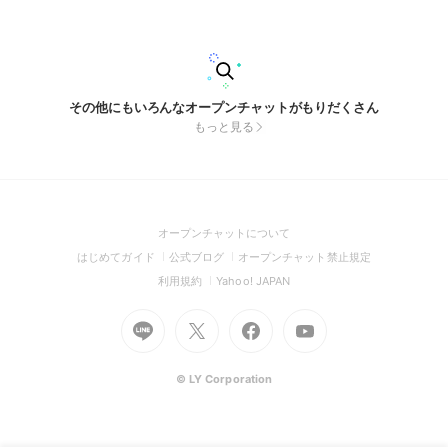
誹謗中傷、商用目的の勧誘は禁止します。
その他にもいろんなオープンチャットがもりだくさん
もっと見る
(Open
オープンチャットについて
in
(Open
(Open
(Open
はじめてガイド
公式ブログ
オープンチャット禁止規定
a
in
in
in
(Open
(Open
利用規約
Yahoo! JAPAN
new
a
a
a
in
in
window)
Go
new
Go
new
Go
Go
new
a
a
to
window)
to
window)
to
to
window)
new
new
Line
X
Facebook
Youtube
window)
window)
(Open
(Open
(Open
(Open
© LY Corporation
in
in
in
in
a
a
a
a
new
new
new
new